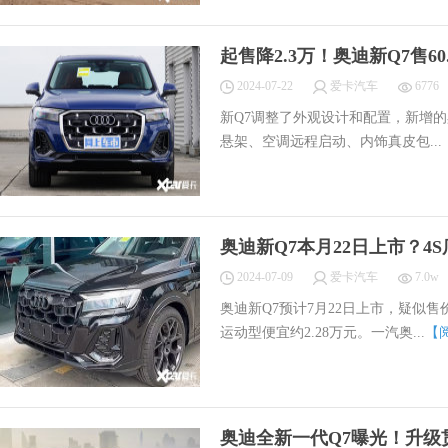
起售降2.3万！奥迪新Q7售60
2024-07-22
爱卡汽车
6776
新Q7调整了外观设计和配置，新增
悬架、空调远程启动、内饰真皮包...
奥迪新Q7本月22日上市？4S
2024-07-09
爱卡汽车
7.0w
奥迪新Q7预计7月22日上市，疑似售价区间6
运动型便宜约2.28万元。一汽奥...
【
奥迪全新一代Q7曝光！升级