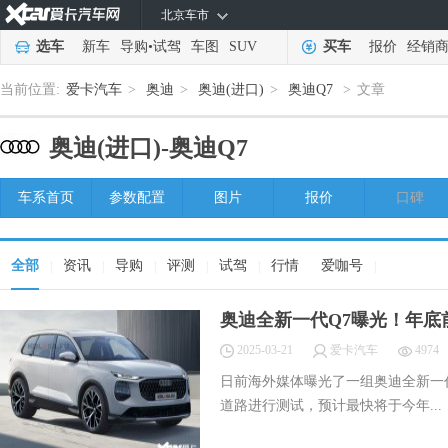
北京车市
选车
新车
导购
•
试驾
车图
SUV
买车
报价
经销
当前位置:
爱卡汽车
>
奥迪
>
奥迪(进口)
>
奥迪Q7
>
文章
奥迪(进口)-
奥迪Q7
车系首页
参数配置
图片
报价
口碑
全部
资讯
导购
评测
试驾
行情
爱咖号
|
|
|
|
|
|
奥迪全新一代Q7曝光！年底
2025-03-21
爱卡汽车
4974
日前海外媒体曝光了一组奥迪全新一
道路进行测试，预计最快将于今年...