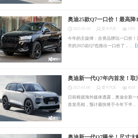
奥迪25款Q7一口价！最高降1
2025-02-16
爱卡汽车
1593
今年的主旋律：合资品牌玩一口价！
市的2025款Q7也推出一口价了，...
【
奥迪新一代Q7年内首发！取消
2025-01-06
爱卡汽车
4628
日前根据海外媒体透露，奥迪全新一
首发亮相，预计最快将于今年下半...
奥迪新一代Q7曝光！尺寸大