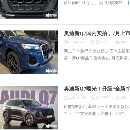
价区间61-81万元，入门版较2023...
【
奥迪新Q7国内实拍，7月上市！
2024-06-03
爱卡汽车
1085
网上车市获得了奥迪新Q7国内实拍
露，新Q7商品车最快将在6月底到店..
奥迪新Q7曝光！升级“全新”
2024-05-30
爱卡汽车
8.9w
日前智电出行获取了一组奥迪新款Q7
年下半年首次亮相，并将于2026年...