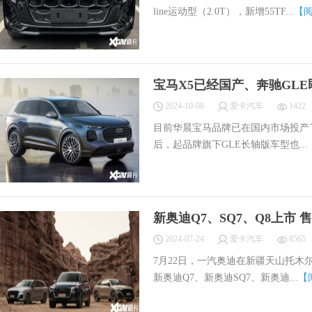
line运动型（2.0T），新增55TF...
【
宝马X5已经国产、奔驰GL
2024-10-08
爱卡汽车
1422
目前华晨宝马品牌已在国内市场投产
后，起品牌旗下GLE长轴版车型也...
新奥迪Q7、SQ7、Q8上市 
启程
2024-07-24
爱卡汽车
8565
7月22日，一汽奥迪在新疆天山托木尔
新奥迪Q7、新奥迪SQ7、新奥迪...
【