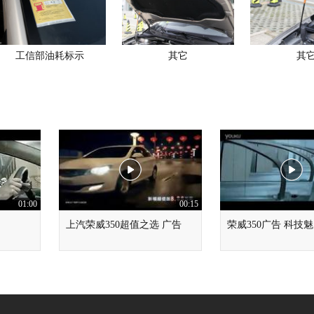
工信部油耗标示
其它
其
01:00
00:15
上汽荣威350超值之选 广告
荣威350广告 科技