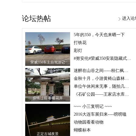
论坛热帖
进入论
5年的350，今天也来晒一下
打铁花
彩灯
#努安伦#荣威350安装隐藏式记录仪，图文详解+走线接保险丝
荣威350车主自驾游记
迷醉在山谷之间-----桓仁枫林谷森林公园
金秋十月，小游黄椅山森林公园
单位午休闲来无事，随拍几张花花草草
《石矿公园——王家店水库的小景色》
疫情过后 春暖花开
~~~ 小三复明记 ~~~
2016大连车展归来----唠唠嗑
动物园看看动物
蝴蝶标本
正定古城夜景