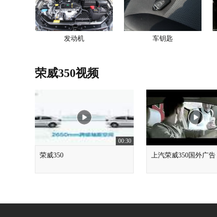
发动机
车钥匙
荣威350视频
00:30
荣威350
上汽荣威350国外广告