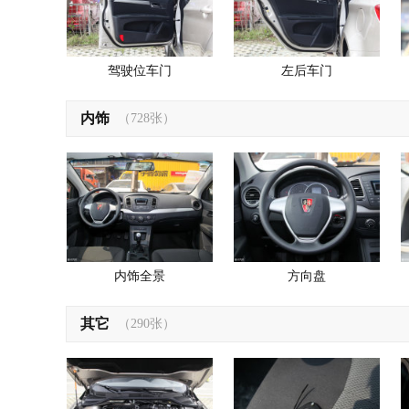
驾驶位车门
左后车门
内饰
（728张）
内饰全景
方向盘
其它
（290张）