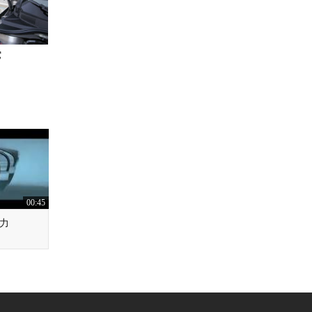
它
00:45
魅力