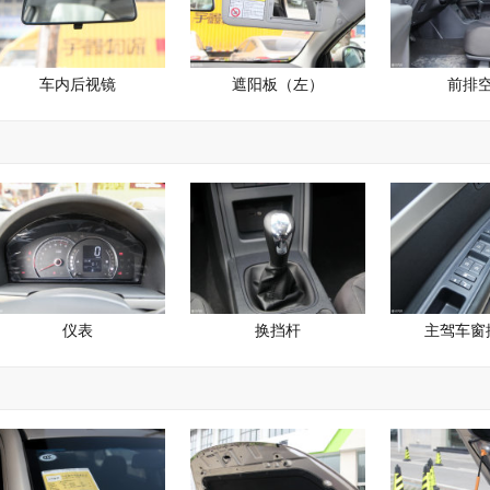
车内后视镜
遮阳板（左）
前排
仪表
换挡杆
主驾车窗