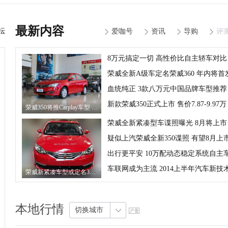
最新内容
坛
爱咖号
资讯
导购
评
8万元搞定一切 高性价比自主轿车对比
荣威全新A级车定名荣威360 年内将首
血统纯正 3款八万元中国品牌车型推荐
新款荣威350正式上市 售价7.87-9.97万
荣威350将推Carplay车型 或下半年问世
荣威全新紧凑型车谍照曝光 8月将上市
疑似上汽荣威全新350谍照 有望8月上
出行更平安 10万配动态稳定系统自主
车联网成为主流 2014上半年汽车新技
荣威新紧凑车型或定名360 动力信息曝光
本地行情
切换城市