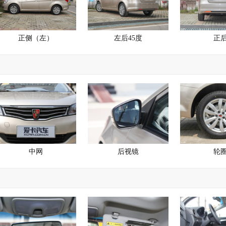
正侧（左）
左后45度
正
中网
后视镜
轮