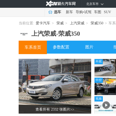
北京车市
选车
新车
导购
•
试驾
车图
SUV
当前位置:
爱卡汽车
>
荣威
>
上汽荣威
>
荣威350
>
车系
上汽荣威-
荣威350
参数配置
图片
车系首页
外观
中控
视频
查看所有 2332 张图片
>>