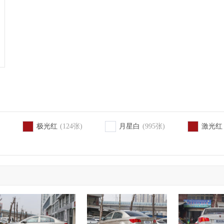
极光红
(124张)
月星白
(995张)
激光红