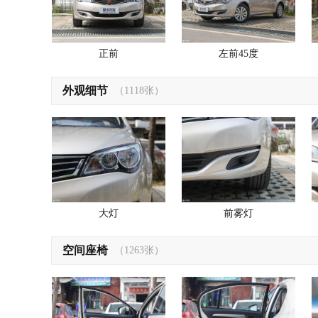
正前
左前45度
外观细节
（1118张）
大灯
前雾灯
空间座椅
（1263张）