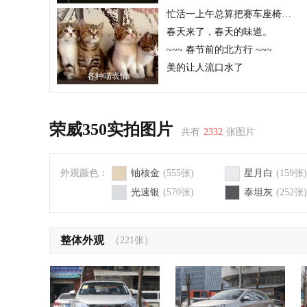
忙活一上午总算把赛车座椅安装完毕
春天来了，春天的味道。
~~~ 春节前的北方行 ~~~
美的让人流口水了
各种喵表情
荣威350实拍图片
共有
2332
张图片
外观颜色：
铀核金
(555张)
星月白
(159张)
光速银
(570张)
泰坦灰
(252张)
整体外观
（221张）