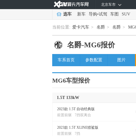
北京车市
选车
新车
导购
•
试驾
车图
SUV
当前位置:
爱卡汽车
>
名爵
>
名爵
>
MG
名爵-
MG6报价
车系首页
参数配置
图片
MG6车型报价
1.5T 133kW
2023款 1.5T 自动经典版
前置前驱
7挡双离合
2023款 1.5T XLINE猎鲨版
前置前驱
7挡