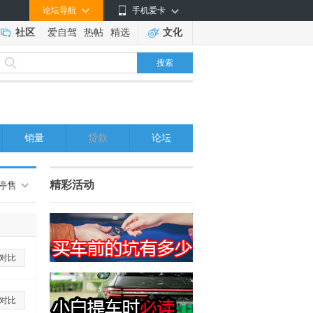
论坛导航
手机爱卡
社区
爱自驾
热帖
精选
文化
搜索
销量
贷款
论坛
精彩活动
停售
对比
对比