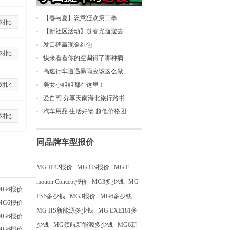
【春与夏】恣意狂欢第二季
对比
【新社区活动】趁春光遛遛去
发口碑赢现金红包
对比
快来看看你的空调得了哪种病
高速行车遭遇暴雨应该这么做
对比
美女小姐姐都在这里！
爱自驾 分享天南海北旅行路书
汽车用品 生活好物 超低价格团
对比
同品牌车型报价
MG IP42报价
MG HS报价
MG E-
motion Concept报价
MG3多少钱
MG
MG6报价
ES5多少钱
MG3报价
MG6多少钱
MG6报价
MG HS新能源多少钱
MG EXE181多
MG6报价
少钱
MG领航新能源多少钱
MG6新
MG6报价