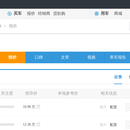
买车
报价
经销商
贷款购
用车
商城
6
>
报价
报价
口碑
文章
视频
养车报告
在售
|
关注度
指导价
本地参考价
相关信息
10.98 万
图片
|
配置
12.38 万
图片
|
配置