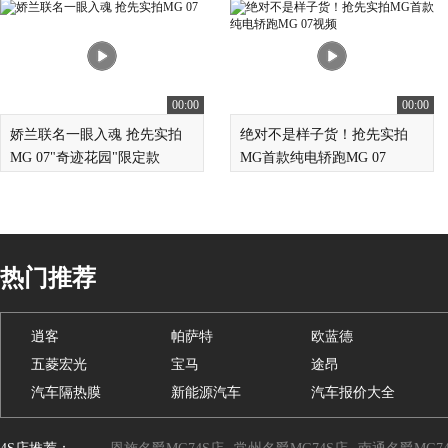
00:00
00:00
娇兰联名一眼入魂 抢先实拍
绝对不是样子货！抢先实拍
MG 07"奇迹花园"限定款
MG首款纯电轿跑MG 07
热门推荐
逍客
帕萨特
欧蓝德
五菱宏光
宝马
途昂
汽车隔热膜
新能源汽车
汽车报价大全