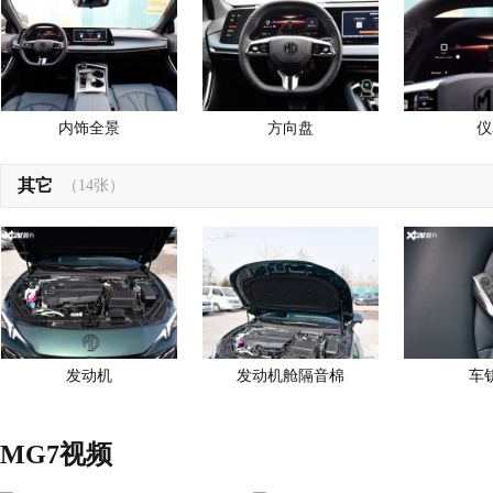
内饰全景
方向盘
仪
其它
（14张）
发动机
发动机舱隔音棉
车
MG7视频