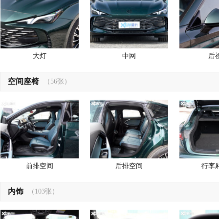
大灯
中网
后
空间座椅
（56张）
前排空间
后排空间
行李
内饰
（103张）