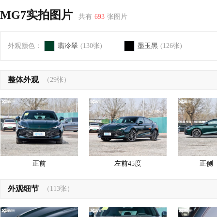
MG7实拍图片
共有
693
张图片
外观颜色：
翡冷翠
(130张)
墨玉黑
(126张)
整体外观
（29张）
正前
左前45度
正侧
外观细节
（113张）