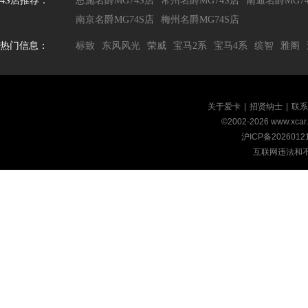
4S店推荐：
恩施名爵MG74S店
常州名爵MG74S店
南通名爵MG7
南京名爵MG74S店
梅州名爵MG74S店
热门信息：
标致
东风风光
荣威
宝马2系
宝马4系
缤智
雅阁
关于爱卡
|
招贤纳士
|
联系
©2002-
2026
www.xca
沪ICP备2026012
互联网违法和不良信