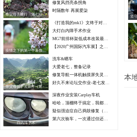
修复风挡亮条拐角
时隔数年 再展爱柒
带父母去旅行（第七站）——彩云之南
《打造我的mk1》文终于对题了，换掉MG 7L的大嘴，上4眼
大灯白内障手术作业
MG7前排杯架低成本改装最完美方案
【2020广州国际汽车展】之MG5
疫情之下的第一个暑假——烟台回眸
洗车&晒车
大爱老七，整备记录
修复导航一体机触摸屏失灵问题
本
好久不来论坛交作业-老七发动机活塞碎了，大修后重又上路
带父母孩子去旅行（第6站）——崇左秘境
深夜作业安装Carplay车机
哈哈，顶棚终于搞定，我都佩服我寄几
疑似强迫症自己捣鼓修复（更换）花屏
第六次验车，一次通过但还是读出不少故障码
白内障手术