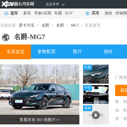
北京车市
选车
新车
导购
•
试驾
车图
SUV
买车
报价
经销
当前位置:
爱卡汽车
>
名爵
>
名爵
>
MG7
>
车系首页
名爵-
MG7
参数配置
图片
报价
车系首页
外观
厂商指
中控
获
级 别
视频
油 耗
质 保
查看所有 693 张图片
>>