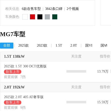
相关信息:
6款在售车型
|
3842条口碑
|
2个视频
车身颜色:
MG7车型
全部
2025款
2023款
1.5T
2.0T
国VI
国Ⅵ
1.5T 138kW
关注度
指导价
2025款 1.5T 300 DCT优雅版
13.79万
新车上市
前置前驱
7挡
2.0T 192kW
关注度
指导价
2025款 2.0T 405 AT奢享版
15.59万
新车上市
前置前驱
9挡