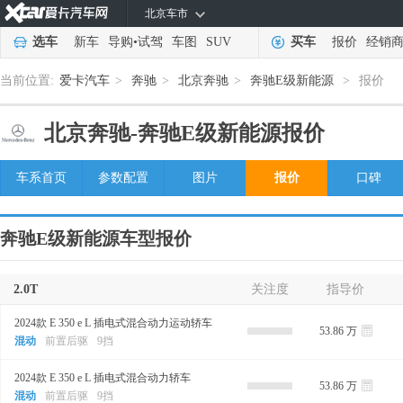
北京车市
选车
新车
导购
•
试驾
车图
SUV
买车
报价
经销
当前位置:
爱卡汽车
>
奔驰
>
北京奔驰
>
奔驰E级新能源
>
报价
北京奔驰-
奔驰E级新能源报价
车系首页
参数配置
图片
报价
口碑
奔驰E级新能源车型报价
2.0T
关注度
指导价
2024款 E 350 e L 插电式混合动力运动轿车
53.86 万
混动
前置后驱
9挡
2024款 E 350 e L 插电式混合动力轿车
53.86 万
混动
前置后驱
9挡