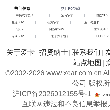
热门信息
热门经销商
中兴汽车皮卡
宝马轿车
思皓SUV
星途SUV
领克轿车
五十铃皮卡
一汽皮卡
自游家SUV
北汽瑞翔SU
起亚SUV
北京汽车轿车
哈弗SUV
关于爱卡
|
招贤纳士
|
联系我们
|
站点地图
|
©2002-
2026
www.xcar.com.cn 
公司 版权所
沪ICP备2026012155号-1
沪公网安备
互联网违法和不良信息举报方式：