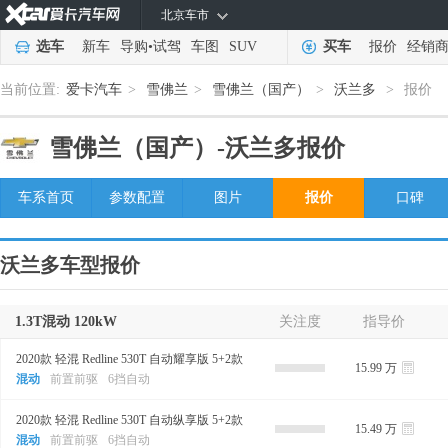
北京车市
选车
新车
导购
•
试驾
车图
SUV
买车
报价
经销
当前位置:
爱卡汽车
>
雪佛兰
>
雪佛兰（国产）
>
沃兰多
>
报价
雪佛兰（国产）-
沃兰多报价
车系首页
参数配置
图片
报价
口碑
沃兰多车型报价
1.3T混动 120kW
关注度
指导价
2020款 轻混 Redline 530T 自动耀享版 5+2款
15.99 万
混动
前置前驱
6挡自动
2020款 轻混 Redline 530T 自动纵享版 5+2款
15.49 万
混动
前置前驱
6挡自动