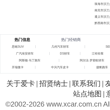
珠海市沃兰
南充市沃兰
遵义市沃兰
黔西南市沃
热门信息
热门经销商
思铭SUV
几何汽车轿车
S
广汽埃安轿车
DS轿车
江铃轻客
阿斯顿·马丁跑车
阿尔法·罗密欧轿车
开瑞微卡
中兴汽车皮卡
捷豹跑车
关于爱卡
|
招贤纳士
|
联系我们
|
站点地图
|
©2002-
2026
www.xcar.com.cn 