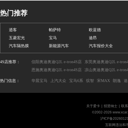
热门推荐
逍客
帕萨特
欧蓝德
五菱宏光
宝马
途昂
汽车隔热膜
新能源汽车
汽车报价大全
4S店推荐：
信阳奥迪奥迪Q2L e-tron4S店
东莞奥迪奥迪Q2L e-tron
恩施奥迪奥迪Q2L e-tron4S店
凉山奥迪奥迪Q2L e-tron
热门信息：
华晨宝马
上汽大众
宝马6系
缤智
宋MAX
朗逸
途
关于爱卡
|
招贤纳士
|
联系
©2002-
2026
www.xca
沪ICP备2026012
互联网违法和不良信