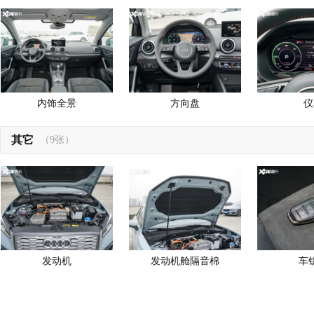
内饰全景
方向盘
仪
其它
（9张）
发动机
发动机舱隔音棉
车