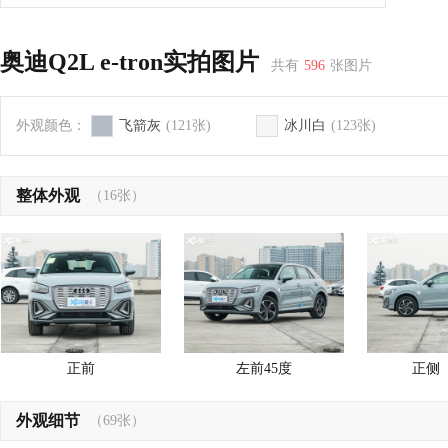
奥迪Q2L e-tron实拍图片
共有
596
张图片
外观颜色：
飞箭灰
(121张)
冰川白
(123张)
整体外观
（16张）
正前
左前45度
正侧
外观细节
（69张）