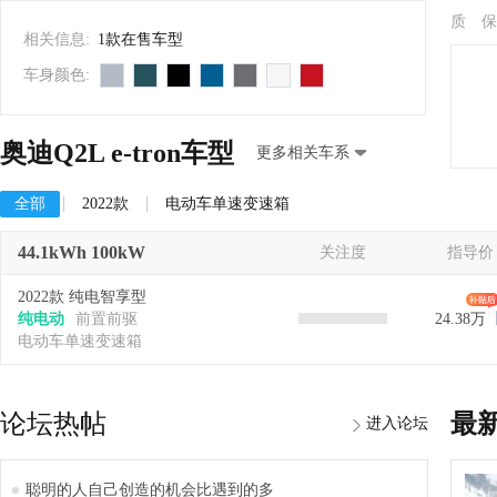
质 保
相关信息:
1款在售车型
车身颜色:
奥迪Q2L e-tron车型
更多相关车系
全部
2022款
电动车单速变速箱
44.1kWh 100kW
关注度
指导价
2022款 纯电智享型
纯电动
前置前驱
24.38万
电动车单速变速箱
论坛热帖
最
进入论坛
聪明的人自己创造的机会比遇到的多