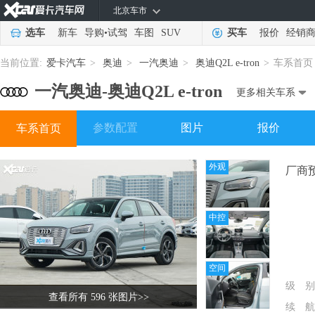
北京车市
选车
新车
导购
•
试驾
车图
SUV
买车
报价
经销
当前位置:
爱卡汽车
>
奥迪
>
一汽奥迪
>
奥迪Q2L e-tron
>
车系首页
一汽奥迪-
奥迪Q2L e-tron
更多相关车系
参数配置
图片
报价
车系首页
外观
厂商
中控
空间
级 别
查看所有 596 张图片
>>
续 航