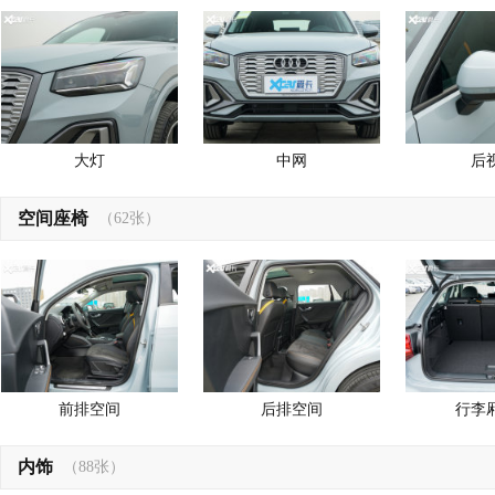
大灯
中网
后
空间座椅
（62张）
前排空间
后排空间
行李
内饰
（88张）