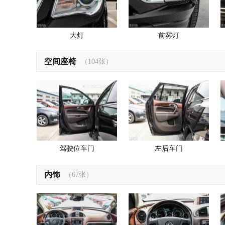
大灯
前雾灯
空间座椅
（104张）
驾驶位车门
左后车门
内饰
（67张）