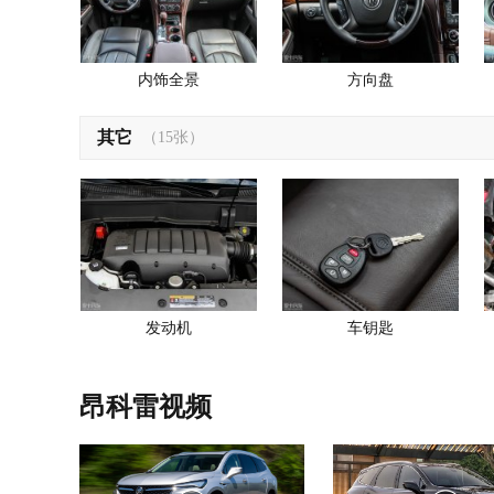
内饰全景
方向盘
其它
（15张）
发动机
车钥匙
昂科雷视频