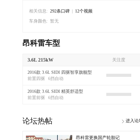
相关信息:
292条口碑
|
12个视频
车身颜色:
暂无
昂科雷车型
3.6L 215kW
关注度
2016款 3.6L SIDI 四驱智享旗舰型
前置四驱
6挡自动
2016款 3.6L SIDI 精英舒适型
前置前驱
6挡自动
论坛热帖
进入论
昂科雷更换国产轮胎记