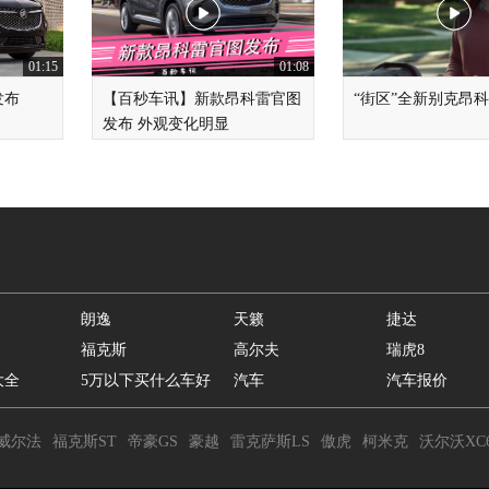
01:15
01:08
发布
【百秒车讯】新款昂科雷官图
“街区”全新别克昂
发布 外观变化明显
朗逸
天籁
捷达
福克斯
高尔夫
瑞虎8
大全
5万以下买什么车好
汽车
汽车报价
威尔法
福克斯ST
帝豪GS
豪越
雷克萨斯LS
傲虎
柯米克
沃尔沃XC