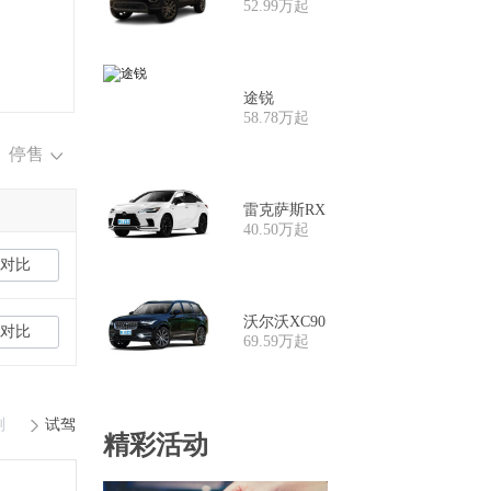
52.99万起
途锐
58.78万起
停售
雷克萨斯RX
40.50万起
对比
沃尔沃XC90
对比
69.59万起
测
试驾
精彩活动