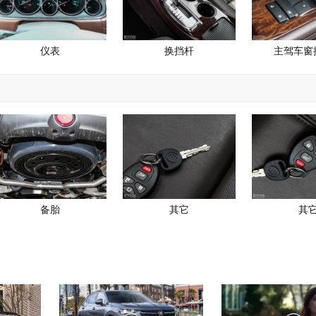
仪表
换挡杆
主驾车窗
备胎
其它
其