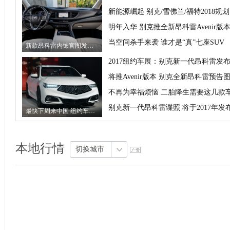
新能源崛起 别克/雪佛兰/福特2018规划
明年入华 别克推全新昂科雷Avenir版
当空间杀手来袭 谁才是“真”七座SUV
新款昂科雷内饰官图发布 配按键式换挡
2017纽约车展：别克新一代昂科雷发
将推Avenir版本 别克全新昂科雷预告
不再为幸福烦恼 二胎降生需要这几款
别克新一代昂科雷谍照 将于2017年发
最快下周来中国 纽约车展入华新车点评
本地行情
切换城市