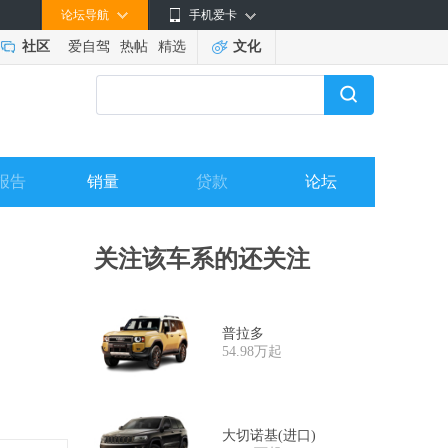
论坛导航
手机爱卡
社区
爱自驾
热帖
精选
文化
报告
销量
贷款
论坛
关注该车系的还关注
普拉多
54.98万起
大切诺基(进口)