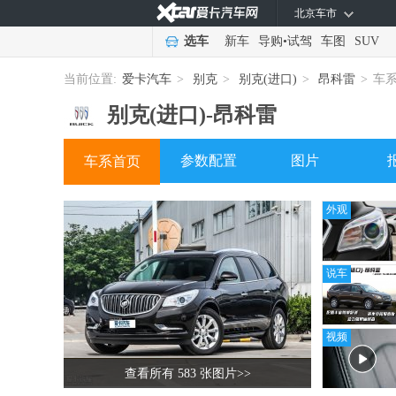
北京车市
选车
新车
导购
•
试驾
车图
SUV
当前位置:
爱卡汽车
>
别克
>
别克(进口)
>
昂科雷
>
车
别克(进口)-
昂科雷
参数配置
图片
车系首页
外观
说车
视频
查看所有 583 张图片
>>