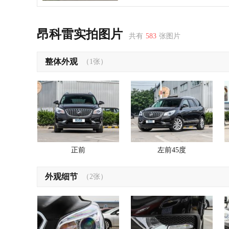
昂科雷实拍图片
共有
583
张图片
整体外观
（1张）
正前
左前45度
外观细节
（2张）