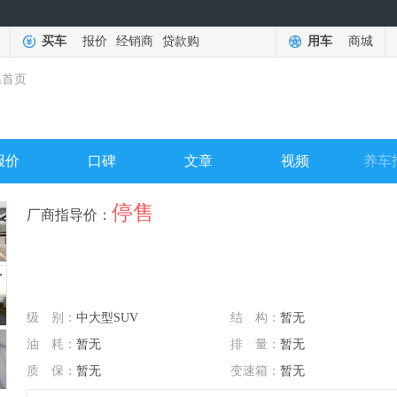
买车
报价
经销商
贷款购
用车
商城
系首页
报价
口碑
文章
视频
养车
停售
厂商指导价：
级 别：
中大型SUV
结 构：
暂无
油 耗：
暂无
排 量：
暂无
质 保：
暂无
变速箱：
暂无