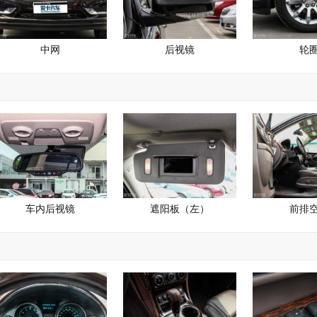
中网
后视镜
轮
车内后视镜
遮阳板（左）
前排