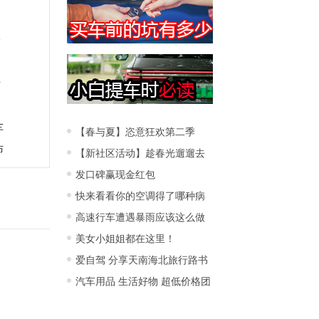
本
布
图
车
【春与夏】恣意狂欢第二季
布
【新社区活动】趁春光遛遛去
发口碑赢现金红包
快来看看你的空调得了哪种病
高速行车遭遇暴雨应该这么做
美女小姐姐都在这里！
爱自驾 分享天南海北旅行路书
汽车用品 生活好物 超低价格团