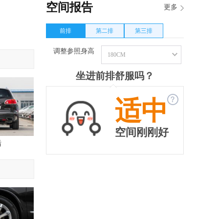
空间报告
更多
前排
第二排
第三排
调整参照身高
180CM
坐进前排舒服吗？
◆
◆
适中
空间刚刚好
后