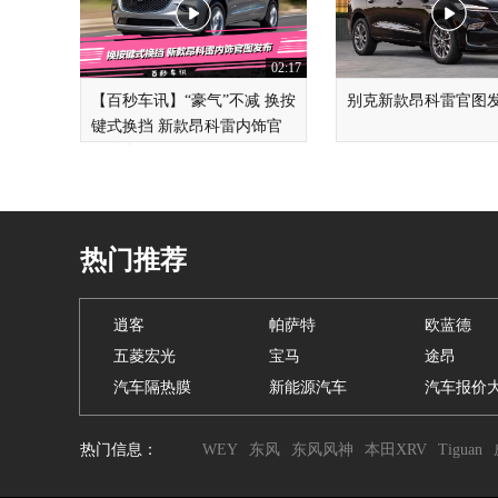
02:17
【百秒车讯】“豪气”不减 换按
别克新款昂科雷官图
键式换挡 新款昂科雷内饰官
图发布
热门推荐
逍客
帕萨特
欧蓝德
五菱宏光
宝马
途昂
汽车隔热膜
新能源汽车
汽车报价
热门信息：
WEY
东风
东风风神
本田XRV
Tiguan