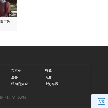
00:30
科雷广告
普拉多
思域
途岳
飞度
经销商大全
上海车展
60
科迈罗
风骏6