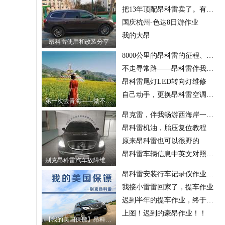
把13年顶配昂科雷卖了。有些舍不得
国庆杭州-色达8日游作业
我的大昂
昂科雷使用和改装分享
8000公里的昂科雷的征程、购买考量及使用心得
不走寻常路——昂科雷伴我同行
昂科雷尾灯LED转向灯维修
自己动手，更换昂科雷空调滤芯教程
第一次去青海——做不完一场梦
昂克雷，伴我畅游西海岸一号公路
昂科雷机油，胎压复位教程
原来昂科雷也可以很野的
昂科雷车辆信息中英文对照（来源于网络）
别克昂科雷汽车故障维修实拍记录
昂科雷安装行车记录仪作业（后视镜取电）
我接小雷雷回家了，提车作业
迟到半年的提车作业，终于选到合适的车！
上图！迟到的豪昂作业！！
【我的美国保镖】昂科雷提车认证作业！图文并茂详细讲解..