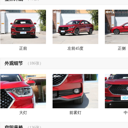
正前
左前45度
正侧
外观细节
（186张）
大灯
前雾灯
中
空间座椅
（136张）