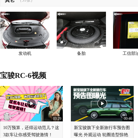
其它
（31张）
发动机
备胎
工信部
宝骏RC-6视频
03:29
00:46
10万预算，还得运动范儿？这
新宝骏旗下全新旅行车预告图
3款车让你感受驾驶激情！
曝光 外观运动 轮圈造型惊艳