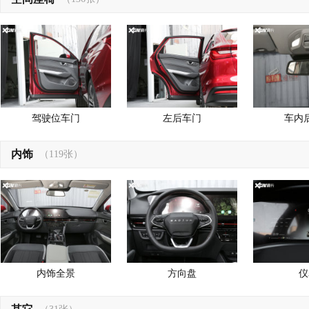
驾驶位车门
左后车门
车内
内饰
（119张）
内饰全景
方向盘
仪