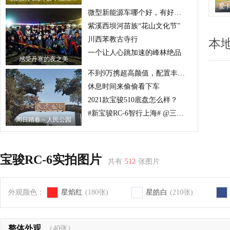
微型新能源车哪个好，有好的车型推荐吗？
紫溪西坝河苗族“花山文化节”
川西苯教古寺行
本
一个让人心跳加速的峰林绝品
感受丹寨的夜之美
不到9万携超高颜值，配置丰富的掀背轿跑，怎么样？
休息时间来偷偷看下车
2021款宝骏510底盘怎么样？
#新宝骏RC-6智行上海# @三玛璐酒楼
周日踏春～人民公园
宝骏RC-6实拍图片
共有
512
张图片
外观颜色：
星焰红
(180张)
星皓白
(210张)
整体外观
（40张）