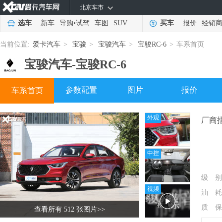
北京车市
选车
新车
导购
•
试驾
车图
SUV
买车
报价
经销
当前位置:
爱卡汽车
>
宝骏
>
宝骏汽车
>
宝骏RC-6
>
车系首页
宝骏汽车-
宝骏RC-6
参数配置
图片
报价
车系首页
外观
厂商
中控
级 别
视频
油 耗
质 保
查看所有 512 张图片
>>