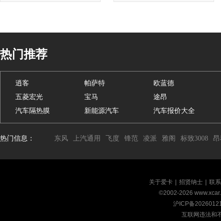
热门推荐
逍客
帕萨特
欧蓝德
五菱宏光
宝马
途昂
汽车隔热膜
新能源汽车
汽车报价大全
热门信息：
东风
上汽通用
飞度
锋范
凌派
雅阁
标致3008
昂
关于爱卡
|
招贤纳士
|
联系
©2002-
2026
www.xca
沪ICP备2026012
互联网违法和不良信