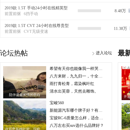
2019款 1.5T 手动24小时在线精英型
8.48万
前置前驱
6挡手动
2019款 1.5T CVT 24小时在线尊贵型
11.38万
前置前驱
CVT无级变速
论坛热帖
最
进入论坛
希望有天你也能像我一样哭得撕心裂肺
八方来财，九九归一，十全十美
雨打青松青，霜染枫叶红
清水出芙蓉，天然去雕饰。
陪伴是最长情的告白
宝峻560
新能源汽车哪个牌子好？有没有好的推荐？
宝骏RC-6质量怎么样，适合家用吗？
八万左右买suv选什么品牌好？
吹苑野风桃叶碧，压畦春露菜花黄