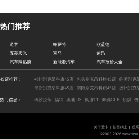
热门推荐
逍客
帕萨特
欧蓝德
五菱宏光
宝马
途昂
汽车隔热膜
新能源汽车
汽车报价大全
4S店推荐：
郴州别克昂科旗4S店
包头别克昂科旗4S店
临沂别克昂
阜新别克昂科旗4S店
南阳别克昂科旗4S店
扬州别克昂
热门信息：
玛莎拉蒂
福特
奥迪 RS
奥迪TT
奔驰GLB
锐骐
传
关于爱卡
|
招贤纳士
|
联系
©2002-
2026
www.xca