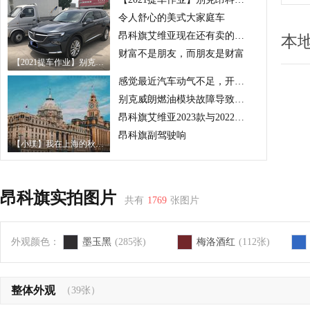
令人舒心的美式大家庭车
昂科旗艾维亚现在还有卖的吗？
本
财富不是朋友，而朋友是财富
【2021提车作业】别克昂科旗（四驱旗舰）——我来啦！！！
感觉最近汽车动气不足，开起来没什么劲儿，什么情况啊
别克威朗燃油模块故障导致无法启动
昂科旗艾维亚2023款与2022款有何区别？
昂科旗副驾驶响
【小璞】我在上海的秋天等你
昂科旗实拍图片
共有
1769
张图片
外观颜色：
墨玉黑
(285张)
梅洛酒红
(112张)
整体外观
（39张）