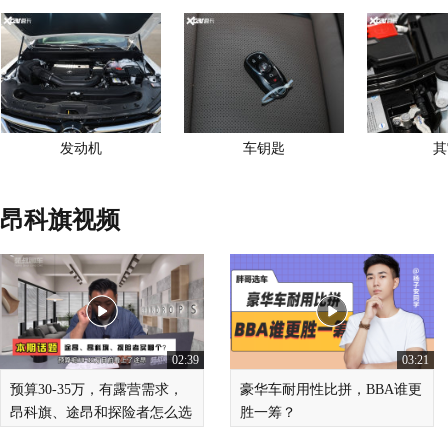
发动机
车钥匙
其
昂科旗视频
02:39
03:21
预算30-35万，有露营需求，
豪华车耐用性比拼，BBA谁更
昂科旗、途昂和探险者怎么选
胜一筹？