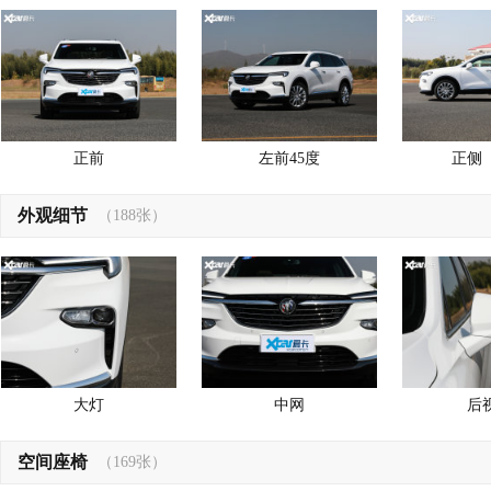
正前
左前45度
正侧
外观细节
（188张）
大灯
中网
后
空间座椅
（169张）