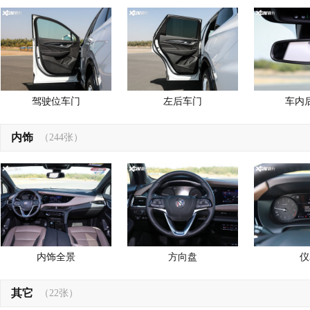
驾驶位车门
左后车门
车内
内饰
（244张）
内饰全景
方向盘
仪
其它
（22张）