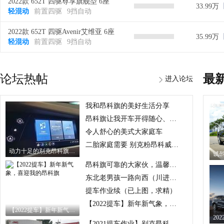
2022款 652T 四驱尊享旗舰型 6座
33.99万
轻混动
前置四驱
9挡自动
2022款 652T 四驱Avenir艾维亚 6座
35.99万
轻混动
前置四驱
9挡自动
论坛热帖
最
进入论坛
我和昂科旗的美好生活分享
昂科旗让我开车开得随心、开的痛快！
令人舒心的美式大家庭车
二胎家庭需要 别克粉昂科威换昂科旗
动力十足的别克昂科旗给你不一样的驾驶体验
昂科旗可靠的大家伙，温馨的移动的家
东北老男孩一路向西（川进青出）
提车作业续（已上图，求精）
【2022提车】新年新气象，喜迎我的昂科旗
【2022提车】新年新气象，喜迎我的昂科旗
【2021提车作业】别克昂科旗（四驱旗舰）——我来啦！！！