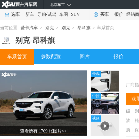
北京车市
选车
新车
导购
•
试驾
车图
SUV
买车
报价
经销
当前位置:
爱卡汽车
>
别克
>
别克
>
昂科旗
>
车系首页
别克-
昂科旗
参数配置
图片
报价
车系首页
外观
厂商指
中控
获
级 别
视频
油 耗
质 保
查看所有 1769 张图片
>>