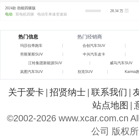
2024款 劲能四驱版
28.34 万
电动
双电机四驱
电动车单速变速箱
热门信息
热门经销商
玛莎拉蒂跑车
合创汽车SUV
劳斯莱斯SUV
中兴汽车皮卡
江铃集团新能源SUV
威马汽车SUV
岚图汽车SUV
别克SUV
Karma
关于爱卡
|
招贤纳士
|
联系我们
|
站点地图
|
©2002-
2026
www.xcar.com.cn 
公司 版权所