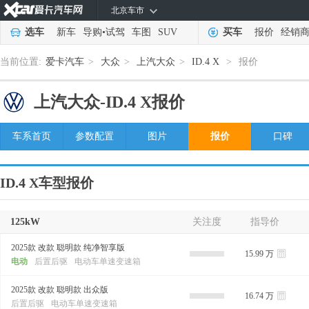
北京车市
选车
新车
导购
•
试驾
车图
SUV
买车
报价
经销
当前位置:
爱卡汽车
>
大众
>
上汽大众
>
ID.4 X
>
报价
上汽大众-
ID.4 X报价
车系首页
参数配置
图片
报价
口碑
ID.4 X车型报价
125kW
关注度
指导价
2025款 改款 聪明款 纯净智享版
15.99 万
电动
后置后驱
电动车单速变速箱
2025款 改款 聪明款 出众版
16.74 万
后置后驱
电动车单速变速箱