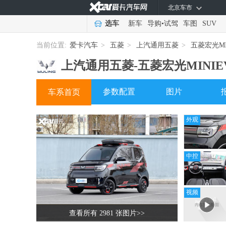
北京车市
选车
新车
导购
•
试驾
车图
SUV
当前位置:
爱卡汽车
>
五菱
>
上汽通用五菱
>
五菱宏光MI
上汽通用五菱-
五菱宏光MINIE
参数配置
图片
车系首页
外观
中控
视频
查看所有 2981 张图片
>>