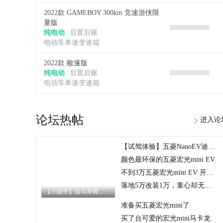
2022款 GAMEBOY 300km 竞速游侠限
量版
纯电动
后置后驱
电动车单速变速箱
2022款 敞篷版
纯电动
后置后驱
电动车单速变速箱
论坛热帖
进入论
【试驾体验】五菱NanoEV迪士尼疯狂动物城玩家乐园
颜色最环保的五菱宏光mini EV
不到3万五菱宏光mini EV 开回家
落地5万改装1万，童心却无价：宏光mini萌化我的少女心
【小能手】策马奔腾，与NI相遇
准备买五菱宏光mini了
买了台可爱的宏光mini马卡龙