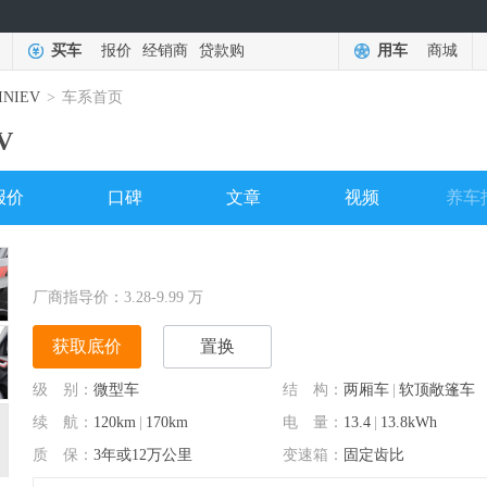
买车
报价
经销商
贷款购
用车
商城
NIEV
>
车系首页
V
报价
口碑
文章
视频
养车
厂商指导价：
3.28-9.99
万
获取底价
置换
级 别：
微型车
结 构：
两厢车
|
软顶敞篷车
续 航：
120km
|
170km
电 量：
13.4
|
13.8kWh
质 保：
3年或12万公里
变速箱：
固定齿比