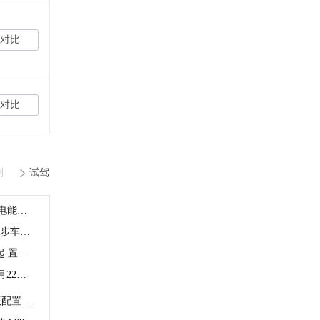
对比
对比
测
试驾
全系标配快充！新五菱宏光MINIEV满电能跑300公里
蝉联五周销冠 宏光MINIEV实力开启代步车2.0时代
贵4千！五菱4门宏光MINIEV售4.48万起 置换减3千
“大空间小巨兽” 宏光MINIEV四门版 2月22日上市 发布新玩法
越来越“MINI” 五菱宏光MINIEV四门版配置公布