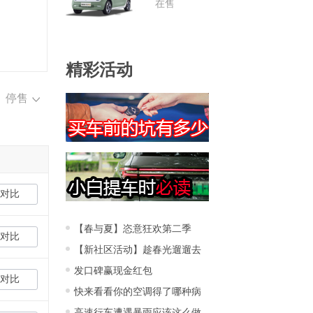
在售
精彩活动
停售
对比
【春与夏】恣意狂欢第二季
对比
【新社区活动】趁春光遛遛去
发口碑赢现金红包
对比
快来看看你的空调得了哪种病
高速行车遭遇暴雨应该这么做