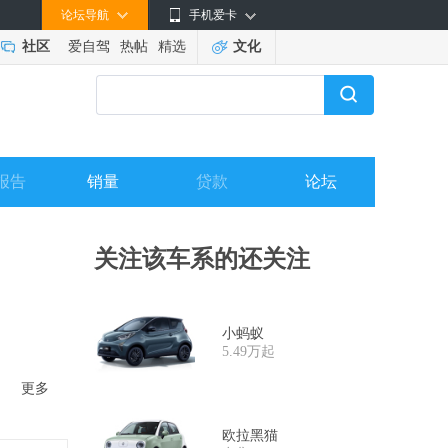
论坛导航
手机爱卡
社区
爱自驾
热帖
精选
文化
报告
销量
贷款
论坛
关注该车系的还关注
小蚂蚁
5.49万起
更多
欧拉黑猫