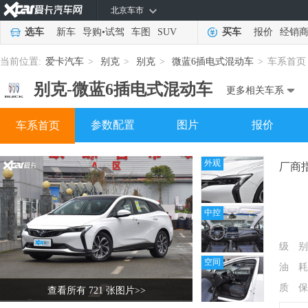
北京车市
选车
新车
导购
•
试驾
车图
SUV
买车
报价
经销
当前位置:
爱卡汽车
>
别克
>
别克
>
微蓝6插电式混动车
>
车系首页
别克-
微蓝6插电式混动车
更多相关车系
参数配置
图片
报价
车系首页
外观
厂商
中控
级 别
空间
油 耗
质 保
查看所有 721 张图片
>>