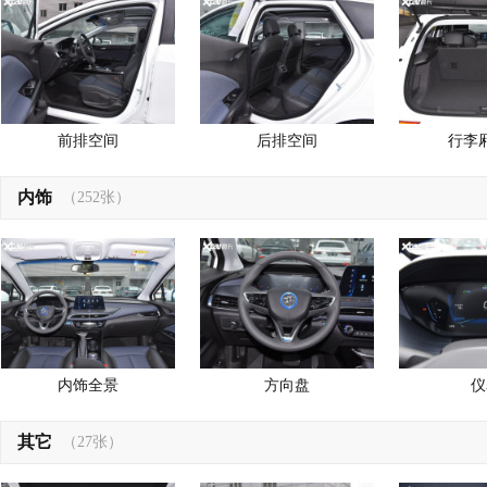
前排空间
后排空间
行李
内饰
（252张）
内饰全景
方向盘
仪
其它
（27张）