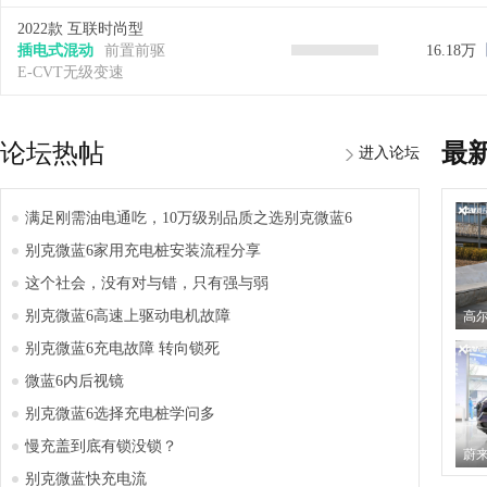
2022款 互联时尚型
插电式混动
前置前驱
16.18万
E-CVT无级变速
论坛热帖
最
进入论坛
满足刚需油电通吃，10万级别品质之选别克微蓝6
别克微蓝6家用充电桩安装流程分享
这个社会，没有对与错，只有强与弱
别克微蓝6高速上驱动电机故障
别克微蓝6充电故障 转向锁死
微蓝6内后视镜
别克微蓝6选择充电桩学问多
慢充盖到底有锁没锁？
别克微蓝快充电流