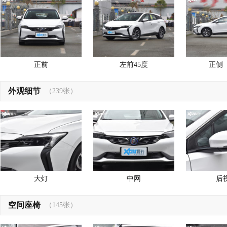
正前
左前45度
正侧
外观细节
（239张）
大灯
中网
后
空间座椅
（145张）