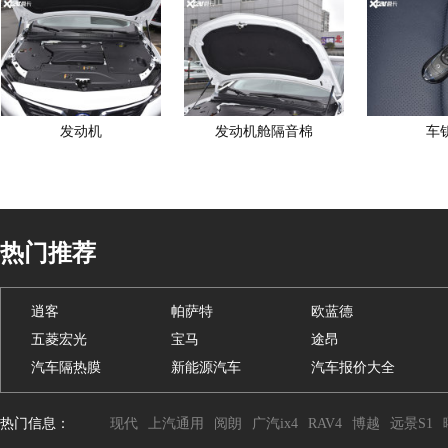
发动机
发动机舱隔音棉
车
热门推荐
逍客
帕萨特
欧蓝德
五菱宏光
宝马
途昂
汽车隔热膜
新能源汽车
汽车报价大全
热门信息：
现代
上汽通用
阅朗
广汽ix4
RAV4
博越
远景S1