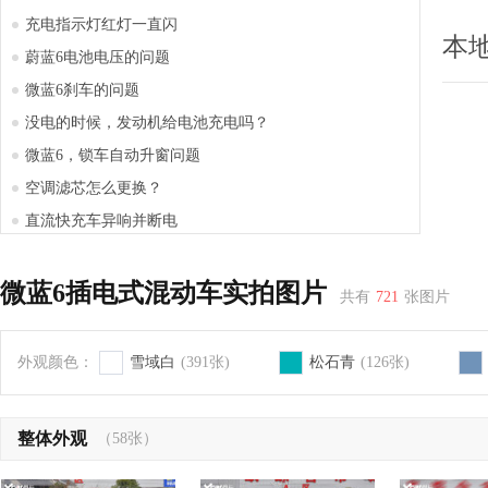
充电指示灯红灯一直闪
本
蔚蓝6电池电压的问题
微蓝6刹车的问题
没电的时候，发动机给电池充电吗？
微蓝6，锁车自动升窗问题
空调滤芯怎么更换？
直流快充车异响并断电
V6纯电APP无法充电
充电刷卡桩头里面有类似跳闸的声音
微蓝6插电式混动车实拍图片
共有
721
张图片
微蓝6充电问题
微蓝6的行车记录仪问题
外观颜色：
雪域白
(391张)
松石青
(126张)
整体外观
（58张）