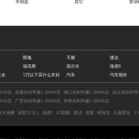
车钥匙
其它
发动
朗逸
天籁
捷达
福克斯
高尔夫
瑞虎8
大全
5万以下买什么车好
汽车
汽车报价
P4S店
南通吉利帝豪L HiP4S店
海口吉利帝豪L HiP4S店
连云港吉利帝豪L
P4S店
广安吉利帝豪L HiP4S店
伊犁吉利帝豪L HiP4S店
杯大海狮
讴歌TLX-L
瑞虎7
K5凯酷
骐达
逍客
柯珞克
五菱荣光
V