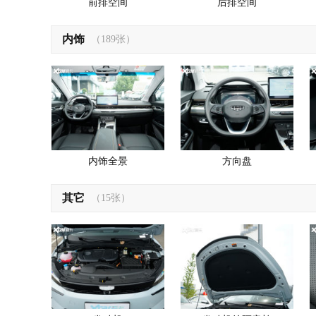
前排空间
后排空间
内饰
（189张）
内饰全景
方向盘
其它
（15张）