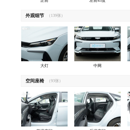
正前
左前45度
外观细节
（139张）
大灯
中网
空间座椅
（93张）