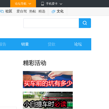
论坛导航
手机爱卡
社区
爱自驾
热帖
精选
文化
报告
销量
贷款
论坛
精彩活动