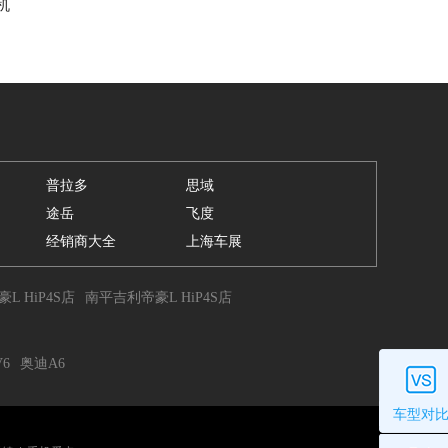
机
普拉多
思域
途岳
飞度
经销商大全
上海车展
 HiP4S店
南平吉利帝豪L HiP4S店
V6
奥迪A6
车型对