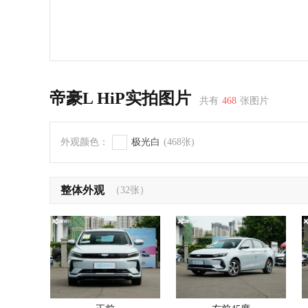
帝豪L HiP实拍图片
共有
468
张图片
外观颜色：
极光白
(468张)
整体外观
（32张）