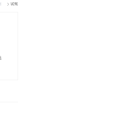
测
试驾
起
元