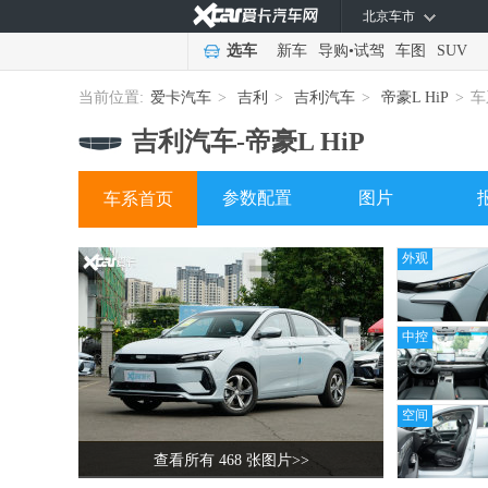
北京车市
选车
新车
导购
•
试驾
车图
SUV
当前位置:
爱卡汽车
>
吉利
>
吉利汽车
>
帝豪L HiP
>
车
吉利汽车-
帝豪L HiP
参数配置
图片
车系首页
外观
中控
空间
查看所有 468 张图片
>>