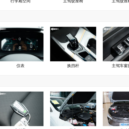
行李厢空间
主驾驶座椅
主驾驶座
仪表
换挡杆
主驾车窗