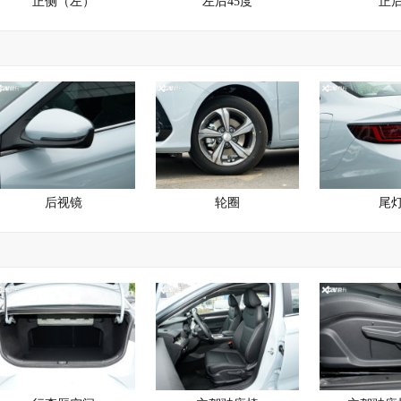
正侧（左）
左后45度
正
后视镜
轮圈
尾