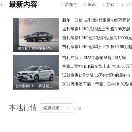
最新内容
坛
爱咖号
资讯
导购
评
新年一口价 吉利第4代帝豪4.89万元起
吉利帝豪L HiP龙腾版上市 售8.98万起
吉利帝豪L HiP冠军版补贴至高19000元
吉利帝豪L HiP冠军版上市 售10.98万
4.89万起！吉利第4代帝豪手动挡开年王炸，自动挡5.89万开抢！
吉利控股：2022年总销量超230万辆
帝豪L 雷神Hi·P新车型上市 售16.88万
试驾帝豪L混动版 15万内“混”的最好？
2022粤港澳车展：帝豪L 雷神Hi·X亮相
改款帝豪L Hi·P将近期上市 或降低售价
本地行情
切换城市