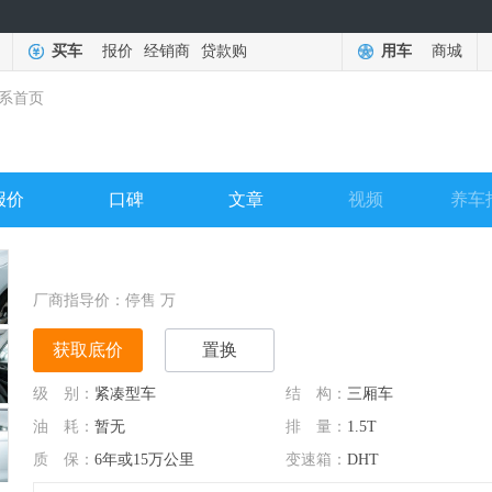
买车
报价
经销商
贷款购
用车
商城
系首页
报价
口碑
文章
视频
养车
厂商指导价：
停售
万
获取底价
置换
级 别：
紧凑型车
结 构：
三厢车
油 耗：
暂无
排 量：
1.5T
质 保：
6年或15万公里
变速箱：
DHT