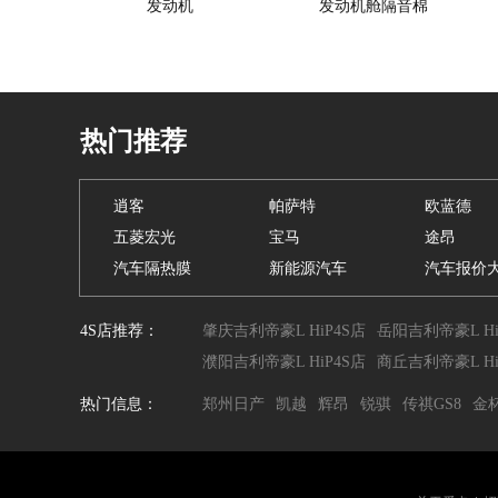
发动机
发动机舱隔音棉
热门推荐
逍客
帕萨特
欧蓝德
五菱宏光
宝马
途昂
汽车隔热膜
新能源汽车
汽车报价
4S店推荐：
肇庆吉利帝豪L HiP4S店
岳阳吉利帝豪L Hi
濮阳吉利帝豪L HiP4S店
商丘吉利帝豪L Hi
热门信息：
郑州日产
凯越
辉昂
锐骐
传祺GS8
金