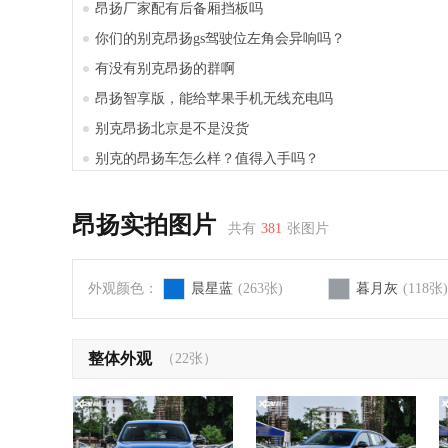
昂扬厂家配有后备厢挡板吗
你们的别克昂扬gs驾驶位左角会异响吗？
有没有别克昂扬的群啊
昂扬智享版，能给苹果手机无线充电吗
别克昂扬北京是不是没货
别克的昂扬车怎么样？值得入手吗？
昂扬有没有锁车自动关窗功能
昂扬一般配置值得买吗？
昂扬实拍图片
共有
381
张图片
新买别克昂扬就需要更换变速箱怎么办
锐科途液体黄金轮胎抓地力怎么样？
外观颜色：
晨星蓝
(263张)
暮月灰
(118张)
整体外观
（22张）