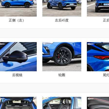
正侧（左）
左后45度
正
后视镜
轮圈
尾