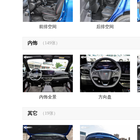
前排空间
后排空间
内饰
（149张）
内饰全景
方向盘
其它
（19张）