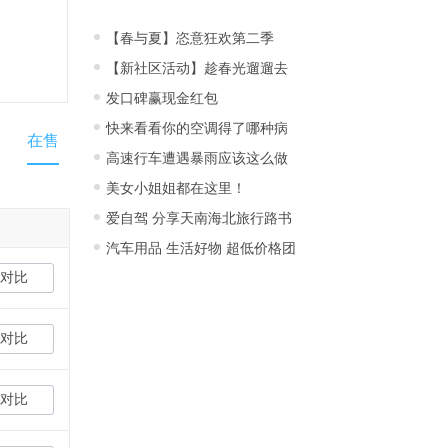
【春与夏】恣意狂欢第二季
【新社区活动】趁春光遛遛去
发口碑赢现金红包
快来看看你的空调得了哪种病
在售
高速行车遭遇暴雨应该这么做
美女小姐姐都在这里！
爱自驾 分享天南海北旅行路书
汽车用品 生活好物 超低价格团
对比
对比
对比