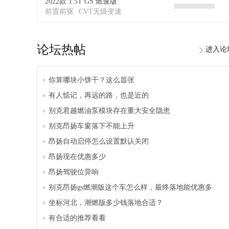
2022款 1.5T GS 燃速版
前置前驱
CVT无级变速
论坛热帖
进入论
你算哪块小饼干？这么嚣张
有人惦记，再远的路，也是近的
别克君越燃油泵模块存在重大安全隐患
别克昂扬车窗落下不能上升
昂扬自动启停怎么设置默认关闭
昂扬现在优惠多少
昂扬驾驶位异响
别克昂扬gs燃潮版这个车怎么样，最终落地能优惠多
坐标河北，潮燃版多少钱落地合适？
有合适的推荐看看