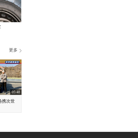
它
更多
05:48
扬携次世