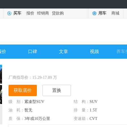
买车
报价
经销商
贷款购
用车
商城
报价
口碑
文章
视频
养车
厂商指导价：
15.29-17.89
万
获取底价
置换
级 别：
紧凑型SUV
结 构：
SUV
油 耗：
暂无
排 量：
1.5T
质 保：
3年或10万公里
变速箱：
CVT