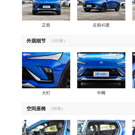
正前
左前45度
外观细节
（105张）
大灯
中网
空间座椅
（86张）