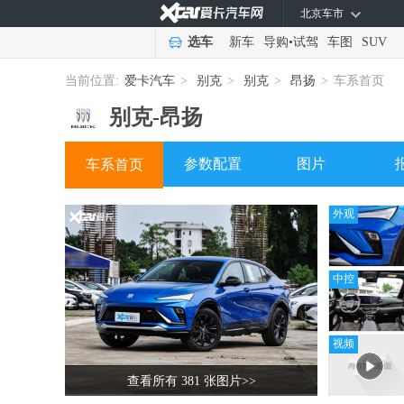
北京车市
选车
新车
导购
•
试驾
车图
SUV
当前位置:
爱卡汽车
>
别克
>
别克
>
昂扬
>
车系首页
别克-
昂扬
参数配置
图片
车系首页
外观
中控
视频
查看所有 381 张图片
>>