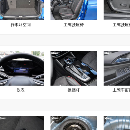
行李厢空间
主驾驶座椅
主驾驶座
仪表
换挡杆
主驾车窗