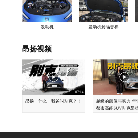
发动机
发动机舱隔音棉
昂扬视频
07:14
昂扬：什么！我爸叫别克？！
越级的颜值与实力 年
都市高能SUV别克昂扬