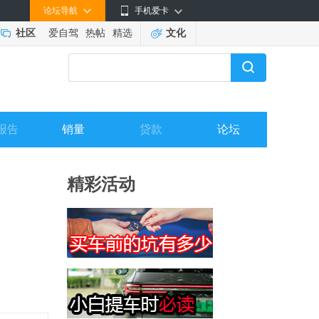
论坛导航
手机爱卡
社区
爱自驾
热帖
精选
文化
报告
销量
贷款
论坛
精彩活动