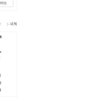
对比
测
试驾
来
a
市
发
相
屏