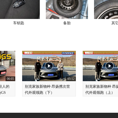
车钥匙
备胎
其
06:05
05:12
轻人的
别克家族新物种 昂扬携次世
别克家族新物种 昂
GS
代外观领跑（下）
代外观领跑（上）