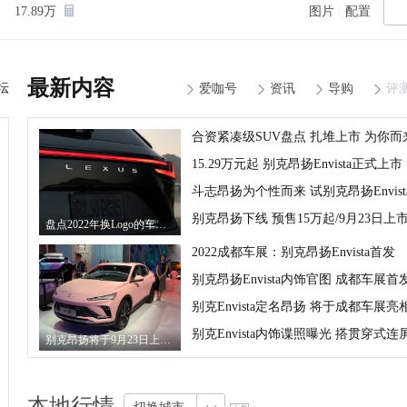
|
17.89万
图片
配置
最新内容
坛
爱咖号
资讯
导购
评
合资紧凑级SUV盘点 扎堆上市 为你而
15.29万元起 别克昂扬Envista正式上市
斗志昂扬为个性而来 试别克昂扬Envist
别克昂扬下线 预售15万起/9月23日上
盘点2022年换Logo的车企 为何扎堆换标
2022成都车展：别克昂扬Envista首发
别克昂扬Envista内饰官图 成都车展首
别克Envista定名昂扬 将于成都车展亮
别克Envista内饰谍照曝光 搭贯穿式连
别克昂扬将于9月23日上市 预售15万元起
本地行情