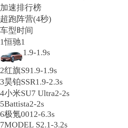
加速排行榜
超跑阵营
(4秒)
车型
时间
1
恒驰1
1.9-1.9s
2
红旗S9
1.9-1.9s
3
昊铂SSR
1.9-2.3s
4
小米SU7 Ultra
2-2s
5
Battista
2-2s
6
极氪001
2-6.3s
7
MODEL S
2.1-3.2s