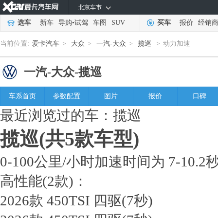
北京车市
选车
新车
导购
•
试驾
车图
SUV
买车
报价
经销
当前位置:
爱卡汽车
>
大众
>
一汽-大众
>
揽巡
>
动力加速
一汽-大众-
揽巡
车系首页
参数配置
图片
报价
口碑
最近浏览过的车：
揽巡
揽巡
(共5款车型)
0-100公里/小时加速时间为 7-10.
高性能
(2款)：
2026款 450TSI 四驱
(7秒)