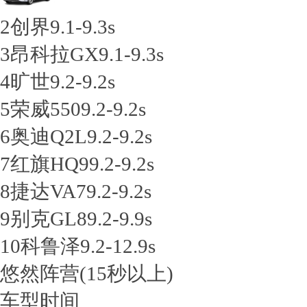
2
创界
9.1-9.3s
3
昂科拉GX
9.1-9.3s
4
旷世
9.2-9.2s
5
荣威550
9.2-9.2s
6
奥迪Q2L
9.2-9.2s
7
红旗HQ9
9.2-9.2s
8
捷达VA7
9.2-9.2s
9
别克GL8
9.2-9.9s
10
科鲁泽
9.2-12.9s
悠然阵营
(15秒以上)
车型
时间