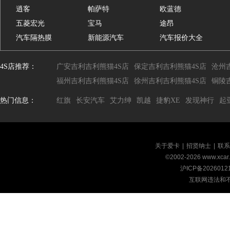
逍客
帕萨特
欧蓝德
五菱宏光
宝马
途昂
汽车隔热膜
新能源汽车
汽车报价大全
4S店推荐：
广安吉利吉利熊猫4S店
保定吉利吉利熊猫4S店
沧州
福州吉利吉利熊猫4S店
徐州吉利吉利熊猫4S店
铜陵
热门信息：
红旗
长安汽车
艾力绅
凯越
捷豹XE
发现神行
起
关于爱卡
|
招贤纳士
|
联系
©2002-
2026
www.xca
沪ICP备2026012
互联网违法和不良信