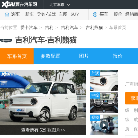
北京车市
选车
新车
导购
•
试驾
车图
SUV
买车
报价
经销
当前位置:
爱卡汽车
>
吉利
>
吉利汽车
>
吉利熊猫
>
车系首页
吉利汽车-
吉利熊猫
参数配置
图片
报价
车系首页
外观
厂商指
中控
获
级 别
视频
续 航
质 保
查看所有 529 张图片
>>