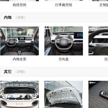
前排空间
行李厢空间
主驾
内饰
（30张）
内饰全景
方向盘
仪
其它
（29张）