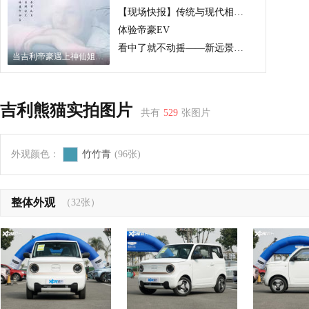
【现场快报】传统与现代相遇，Lynk & Co互联共创之夜
体验帝豪EV
看中了就不动摇——新远景试驾作业
当吉利帝豪遇上神仙姐姐~
吉利熊猫实拍图片
共有
529
张图片
外观颜色：
竹竹青
(96张)
整体外观
（32张）