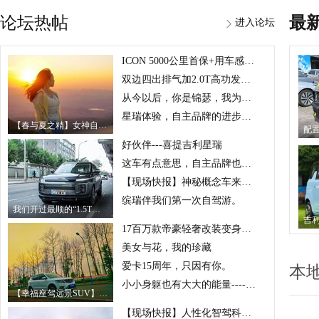
论坛热帖
最
进入论坛
ICON 5000公里首保+用车感受+看车
双边四出排气加2.0T高功发动机的车，你爱了吗？吉利星越！
从今以后，你是锦瑟，我为流年---吉利星越
星瑞体验，自主品牌的进步让我们值得期待
【春与夏之精】女神自驾巧克力ICON去露营
好伙伴---喜提吉利星瑞
这车有点意思，自主品牌也开始玩个性
【现场快报】神秘概念车来袭 上海国际车展吉利汽车发布会
缤瑞伴我们第一次自驾游。
我们开过最顺的“1.5T三缸+双离合”，没有之一
17百万款帝豪轻奢改装变身记（求精！）
美女与花，我的珍藏
爱卡15周年，只因有你。
本
小小身躯也有大大的能量----远景X1提车记
【幸福座驾远景SUV】不忘初心，方得始终，吉利相伴，快乐人生
【现场快报】人性化智驾科技，吉利汽车技术品牌发布会