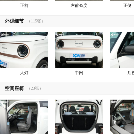
正前
左前45度
正侧
外观细节
（115张）
大灯
中网
后
空间座椅
（23张）