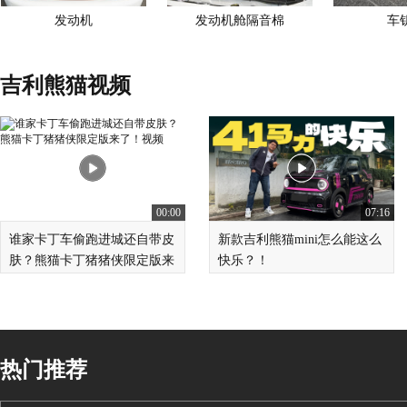
发动机
发动机舱隔音棉
车
吉利熊猫视频
00:00
07:16
谁家卡丁车偷跑进城还自带皮
新款吉利熊猫mini怎么能这么
肤？熊猫卡丁猪猪侠限定版来
快乐？！
了！
热门推荐