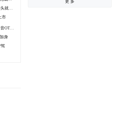
更 多
岚图全新知音！这车都不用开起来，聊头就不少
上市
首个融合DeepSeek的量产车型？岚图知音OTA 2.0憋着大招
驾加身
智驾
售