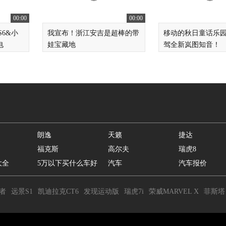
00:00
00:00
6&小
我宣布！浙江安吉是超棒的带
移动的秋日童话乐
电
娃宝藏地
驾全新岚图知音！
朗逸
天籁
捷达
福克斯
高尔夫
瑞虎8
大全
5万以下买什么车好
汽车
汽车报价
者
远景S1
凯迪拉克CT6
发现运动版
瑞虎7i
荣威MARVEL X
菲斯塔