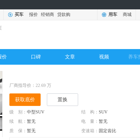
买车
报价
经销商
贷款购
用车
商城
页
报价
口碑
文章
视频
养车
厂商指导价：
22.69
万
获取底价
置换
级 别：
中型SUV
结 构：
SUV
续 航：
暂无
电 量：
暂无
质 保：
暂无
变速箱：
固定齿比