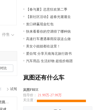
【春与夏】恣意狂欢第二季
【新社区活动】趁春光遛遛去
发口碑赢现金红包
快来看看你的空调得了哪种病
停售
高速行车遭遇暴雨应该这么做
美女小姐姐都在这里！
爱自驾 分享天南海北旅行路书
汽车用品 生活好物 超低价格团
对比
岚图还有什么车
测
试驾
岚图FREE
指导价：
21.99万-27.99万
关注度：
全新岚图知音，改款像换代！配ADS4乾崑智驾
全新岚图知音22万元起开启预售 8月底完成上市