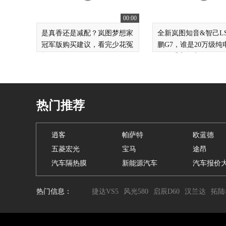
00:00
是真香还是减配？岚图梦想家
全新岚图知音&智己LS
冠军版购买建议，看完少花冤
鹏G7，谁是20万级纯
枉钱
SUV「家用之王」
热门推荐
逍客
帕萨特
欧蓝德
五菱宏光
宝马
途昂
汽车隔热膜
新能源汽车
汽车报价
热门信息：
捷达VS5
风光580
启辰D60
汉兰达
拓陆