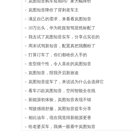
岚图知音购车短期内厂家大幅降价
岚图知音降价了背刺老车主
满足自己的需求，来看看岚图知音
20万出头，华为乾崑智驾居然标配了
我去试了岚图知音实车，分享点实在的
周末试驾新知音，配置真把我圈粉了
打算订车了，你们都啥价入手的
造型很个性，令人喜欢的岚图知音
岚图知音，陪我开启新旅途
岚图知音提车了，来说说为什么会选择它
看车25款岚图知音，空间智能全在线
新能源初体验，岚图知音表现不错
驾驶感很舒服，岚图知音提车分享
相比油车，现在我觉得新能源更香
给老婆买车，我俩一眼看中岚图知音