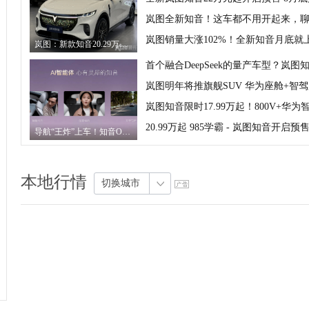
岚图销量大涨102%！全新知音月底就
岚图：新款知音20.29万起售！“含华量”更高了
岚图明年将推旗舰SUV 华为座舱+智
岚图知音限时17.99万起！800V+华为
20.99万起 985学霸 - 岚图知音开启预
导航“王炸”上车！知音OTA 2.0：十万元级升级，车主免费领
本地行情
切换城市