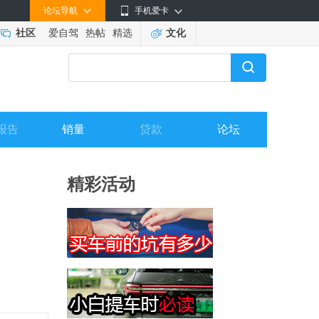
论坛导航
手机爱卡
社区
爱自驾
热帖
精选
文化
报告
销量
贷款
论坛
精彩活动