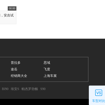
00:00
园，安吉试
普拉多
思域
途岳
飞度
经销商大全
上海车展
BJ90
埃安S
帕杰罗劲畅
S90
车型对