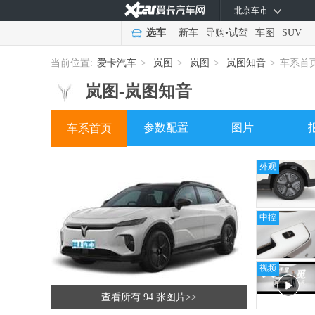
北京车市
选车
新车
导购
•
试驾
车图
SUV
当前位置:
爱卡汽车
>
岚图
>
岚图
>
岚图知音
>
车系首
岚图-
岚图知音
参数配置
图片
车系首页
外观
中控
视频
查看所有 94 张图片
>>