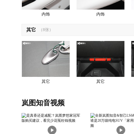
内饰
内饰
其它
（8张）
其它
其它
岚图知音视频