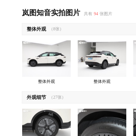
冲冲冲，马上就可以提车了
我选了岚图知音后驱乾崑版，原因很简单
岚图知音实拍图片
共有
94
张图片
要说实用，那我选岚图知音
整体外观
从众多车型里脱颖而出的岚图知音
（8张）
整体外观
整体外观
外观细节
（27张）