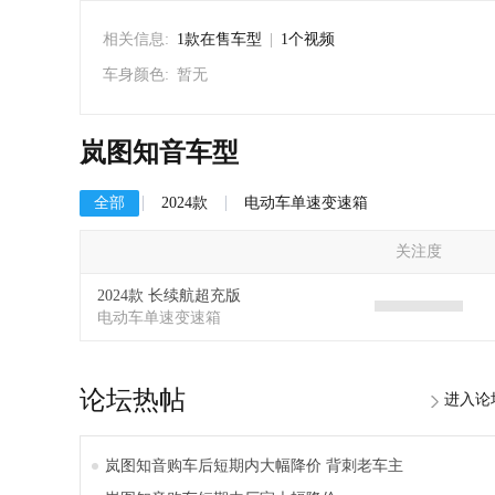
相关信息:
1款在售车型
|
1个视频
车身颜色:
暂无
岚图知音车型
全部
2024款
电动车单速变速箱
关注度
2024款 长续航超充版
电动车单速变速箱
论坛热帖
进入论
岚图知音购车后短期内大幅降价 背刺老车主