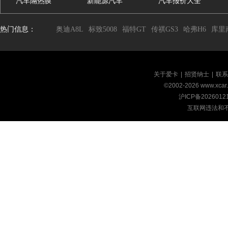
汽车隔热膜
新能源汽车
汽车报价大全
热门信息：
奥迪A8L
标致5008
福特GT
传祺GS3
哈弗H6
库里
关于爱卡
|
招贤纳士
|
联系
©2002-
2026
www.xca
沪ICP备2026012
互联网违法和不良信