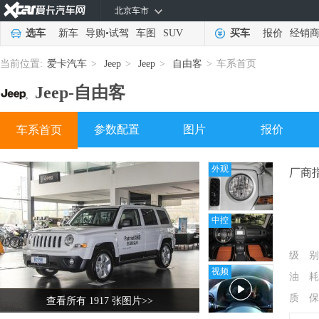
北京车市
选车
新车
导购
•
试驾
车图
SUV
买车
报价
经销
当前位置:
爱卡汽车
>
Jeep
>
Jeep
>
自由客
>
车系首页
Jeep-
自由客
参数配置
图片
报价
车系首页
外观
厂商
中控
级 别
视频
油 耗
质 保
查看所有 1917 张图片
>>