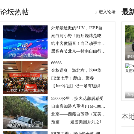
论坛热帖
最
进入论坛
外形最硬派的SUV，JEEP自由客一记小保养。
潮白河小野！随后烧烤是吃到嗨！
给小客做隔音！自己动手丰衣足食
黑客春节北京—甘南自由行（自由客）
阔别已久的北分年会
66666
金秋送爽！游北宫，吃中华
FB第七季！爬山、聚餐！
【Jeep军团】记一场有组织有预谋的吃肉聚会~~
2019爱卡精英汇-北京站
55000公里，换火花塞后感受
自由客加装八重洲FTM-100DR车载电台
北京——西藏自驾游（完美的计划，不完美的旅行）
本
预览 —— 遍游美国系列之1
小俩口 自驾自由客 澳大利亚 9天8晚蜜月游
FB第四季：房山烤全羊+帆船体验