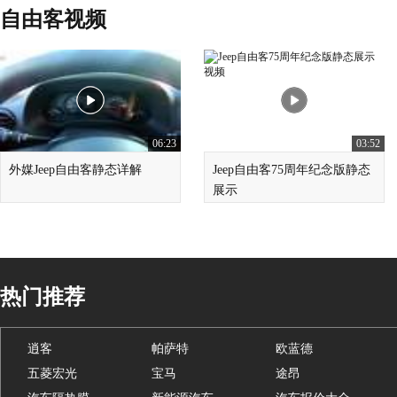
自由客视频
06:23
03:52
外媒Jeep自由客静态详解
Jeep自由客75周年纪念版静态
展示
热门推荐
逍客
帕萨特
欧蓝德
五菱宏光
宝马
途昂