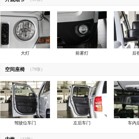
大灯
前雾灯
后
空间座椅
（79张）
驾驶位车门
左后车门
车内