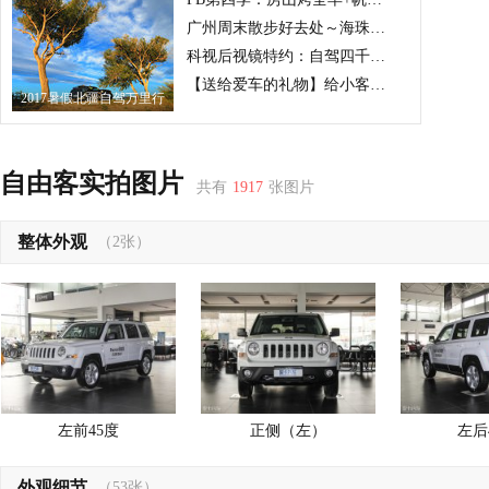
广州周末散步好去处～海珠湖公园
科视后视镜特约：自驾四千里 醉美武夷山！
【送给爱车的礼物】给小客增加肺活量-安装电子涡轮
2017暑假北疆自驾万里行
自由客实拍图片
共有
1917
张图片
整体外观
（2张）
左前45度
正侧（左）
左后
外观细节
（53张）