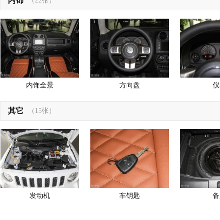
内饰
（22张）
内饰全景
方向盘
仪
其它
（15张）
发动机
车钥匙
备