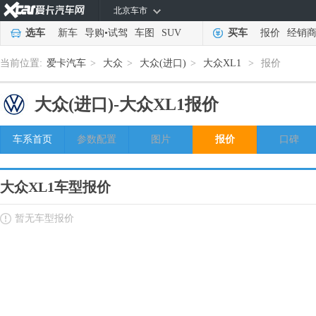
北京车市
选车
新车
导购
•
试驾
车图
SUV
买车
报价
经销
当前位置:
爱卡汽车
>
大众
>
大众(进口)
>
大众XL1
>
报价
大众(进口)-
大众XL1报价
车系首页
参数配置
图片
报价
口碑
大众XL1车型报价
暂无车型报价