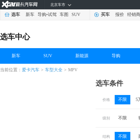
北京车市
选车
新车
导购
•
试驾
车图
SUV
买车
报价
经销
选车中心
新车
SUV
新能源
导购
当前位置：
爱卡汽车
>
车型大全
>
MPV
选车条件
不限
5
价格
不限
级别
不限
结构