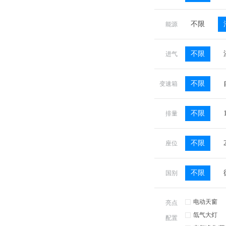
不限
能源
不限
进气
不限
变速箱
不限
排量
不限
座位
不限
国别
电动天窗
亮点
氙气大灯
配置