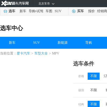
北京车市
选车
新车
导购
•
试驾
车图
SUV
买车
报价
经销
选车中心
新车
SUV
新能源
导购
当前位置：
爱卡汽车
>
车型大全
>
MPV
选车条件
不限
5
价格
不限
级别
不限
结构