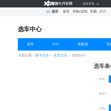
北京车市
选车
新车
导购
•
试驾
车图
SUV
选车中心
新车
SUV
新能源
导
当前位置：
爱卡汽车
>
车型大全
>
全部SUV
选车条
价格
级别
结构