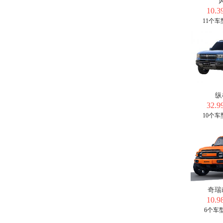
10.3
11个
纵
32.9
10个
奇瑞i
10.9
6个车