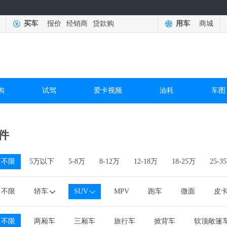
买车
报价
经销商
贷款购
用车
商城
购
试驾
爱卡视频
油耗
车图
件
不限
5万以下
5-8万
8-12万
12-18万
18-25万
25-3
不限
轿车
SUV
MPV
跑车
微面
皮
不限
两厢车
三厢车
旅行车
掀背车
软顶敞篷