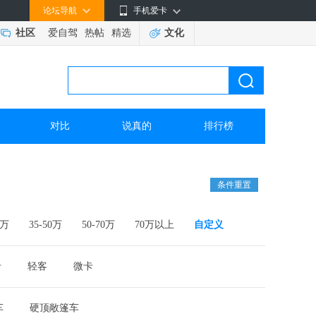
论坛导航
手机爱卡
社区
爱自驾
热帖
精选
文化
对比
说真的
排行榜
条件重置
5万
35-50万
50-70万
70万以上
自定义
卡
轻客
微卡
车
硬顶敞篷车