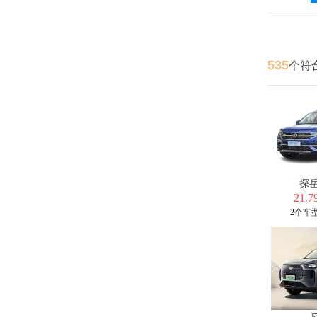
535
个符
探岳
21.7
2个车