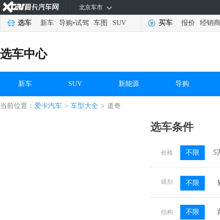
北京车市
选车
新车
导购
•
试驾
车图
SUV
买车
报价
经销
选车中心
新车
SUV
新能源
导购
当前位置：
爱卡汽车
>
车型大全
>
道奇
选车条件
不限
5
价格
级别
不限
不限
结构