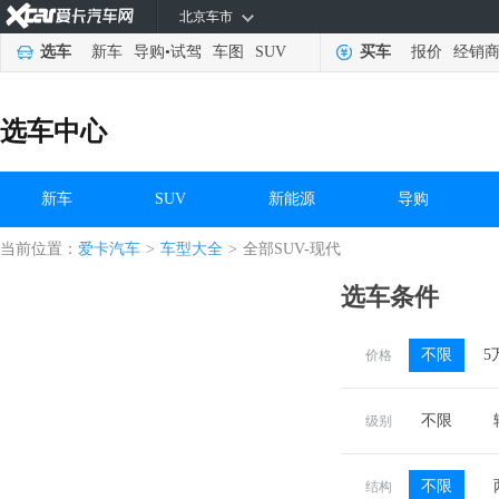
北京车市
选车
新车
导购
•
试驾
车图
SUV
买车
报价
经销
选车中心
新车
SUV
新能源
导购
当前位置：
爱卡汽车
>
车型大全
>
全部SUV-现代
选车条件
不限
5
价格
不限
级别
不限
结构