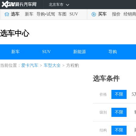
北京车市
选车
新车
导购
•
试驾
车图
SUV
买车
报价
经销
选车中心
新车
SUV
新能源
导购
当前位置：
爱卡汽车
>
车型大全
>
方程豹
选车条件
不限
5
价格
不限
级别
不限
结构