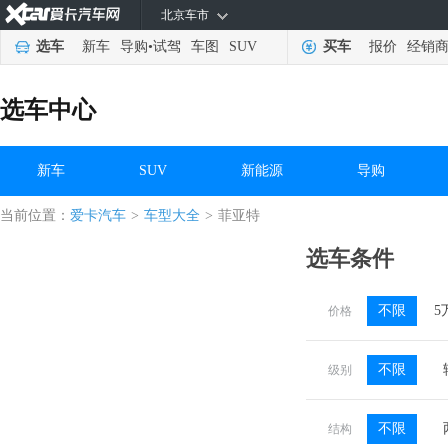
北京车市
选车
新车
导购
•
试驾
车图
SUV
买车
报价
经销
选车中心
新车
SUV
新能源
导购
当前位置：
爱卡汽车
>
车型大全
>
菲亚特
选车条件
不限
5
价格
不限
级别
不限
结构