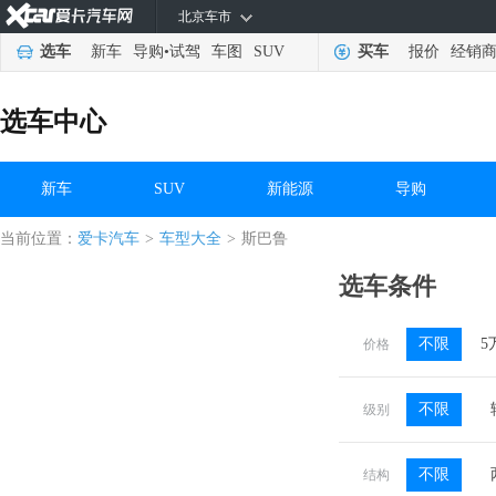
北京车市
选车
新车
导购
•
试驾
车图
SUV
买车
报价
经销
选车中心
新车
SUV
新能源
导购
当前位置：
爱卡汽车
>
车型大全
>
斯巴鲁
选车条件
不限
5
价格
不限
级别
不限
结构