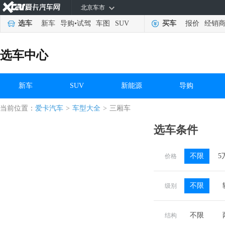
北京车市
选车
新车
导购
•
试驾
车图
SUV
买车
报价
经销
选车中心
新车
SUV
新能源
导购
当前位置：
爱卡汽车
>
车型大全
>
三厢车
选车条件
不限
5
价格
不限
级别
不限
结构