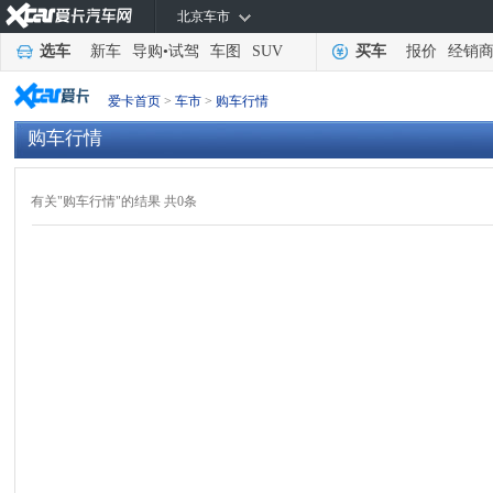
北京车市
选车
新车
导购
•
试驾
车图
SUV
买车
报价
经销
爱卡首页
>
车市
>
购车行情
购车行情
有关"购车行情"的结果 共0条