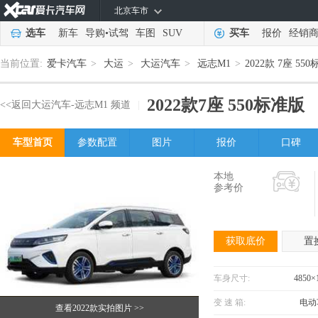
北京车市
选车
新车
导购
•
试驾
车图
SUV
买车
报价
经销
当前位置:
爱卡汽车
>
大运
>
大运汽车
>
远志M1
>
2022款 7座 55
2022款
7座 550标准版
<<返回大运汽车-远志M1 频道
|
车型首页
参数配置
图片
报价
口碑
本地
参考价
获取底价
置
车身尺寸:
4850×
变 速 箱:
电动
查看2022款实拍图片
>>