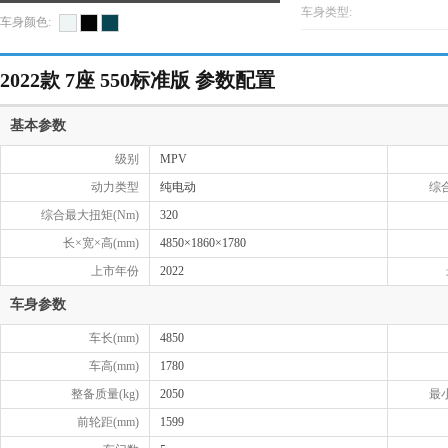
车身类型:
车身颜色:
2022款 7座 550标准版 参数配置
基本参数
级别
MPV
动力类型
纯电动
综
综合最大扭矩(Nm)
320
长×宽×高(mm)
4850×1860×1780
上市年份
2022
车身参数
车长(mm)
4850
车高(mm)
1780
整备质量(kg)
2050
最
前轮距(mm)
1599