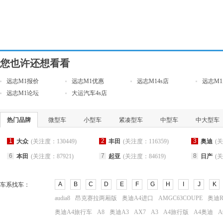
您也许还想看看
远志M1报价
远志M1优惠
远志M14s店
远志M
远志M1论坛
大运汽车4s店
热门品牌
微型车
小型车
紧凑型车
中型车
中大型车
1
2
3
大众
(关注度：130449)
丰田
(关注度：116359)
奥迪
(关
6
7
8
本田
(关注度：87921)
起亚
(关注度：84619)
日产
(关
A
B
C
D
E
F
G
H
I
J
K
车系找车：
audia8
昂克赛拉两厢版
奥迪A4进口
AMGC63COUPE
奥迪R
奥迪A4旅行车
A8
奥迪A3
AX7
A3
A4旅行版
A4奥迪