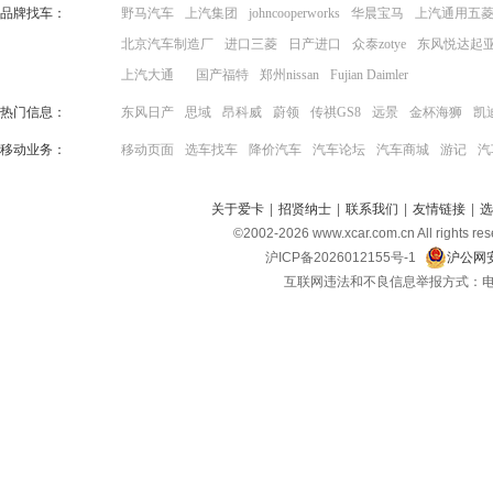
品牌找车：
野马汽车
上汽集团
johncooperworks
华晨宝马
上汽通用五
北京汽车制造厂
进口三菱
日产进口
众泰zotye
东风悦达起
上汽大通
国产福特
郑州nissan
Fujian Daimler
热门信息：
东风日产
思域
昂科威
蔚领
传祺GS8
远景
金杯海狮
凯
移动业务：
移动页面
选车找车
降价汽车
汽车论坛
汽车商城
游记
汽
关于爱卡
|
招贤纳士
|
联系我们
|
友情链接
|
选
©2002-
2026
www.xcar.com.cn All ri
沪ICP备2026012155号-1
沪公网安
互联网违法和不良信息举报方式：电话：021-