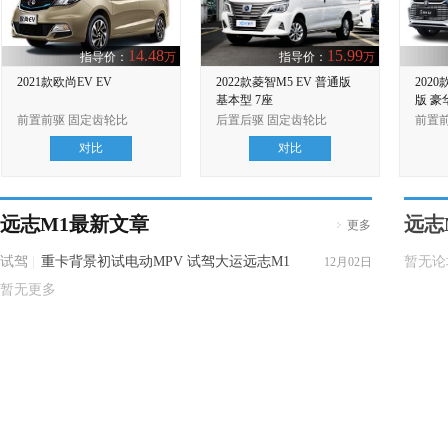
14.48
15.99
指导价：
万
指导价：
万
2021款欧尚EV EV
2022款菱智M5 EV 普通版
202
基本型 7座
版 豪
前置前驱 固定齿轮比
后置后驱 固定齿轮比
前置
对比
对比
远志M1最新文章
远志
更多
试驾
|
重卡背景初试电动MPV 试驾大运远志M1
暂无论
12月02日
暂无更多