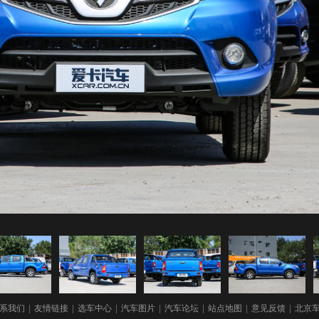
系我们
|
友情链接
|
选车中心
|
汽车图片
|
汽车论坛
|
站点地图
|
意见反馈
|
北京