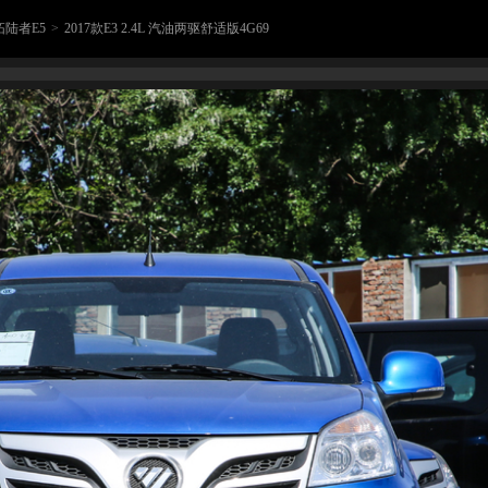
拓陆者E5
>
2017款E3 2.4L 汽油两驱舒适版4G69