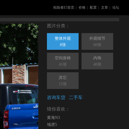
拓陆者E5首页
|
价格
|
配置
|
文章
|
论坛
图片分类：
整体外观
外观细节
8张
60张
空间座椅
内饰
41张
40张
其它
15张
咨询车贷
二手车
猜你喜欢：
黄海N3
域虎5