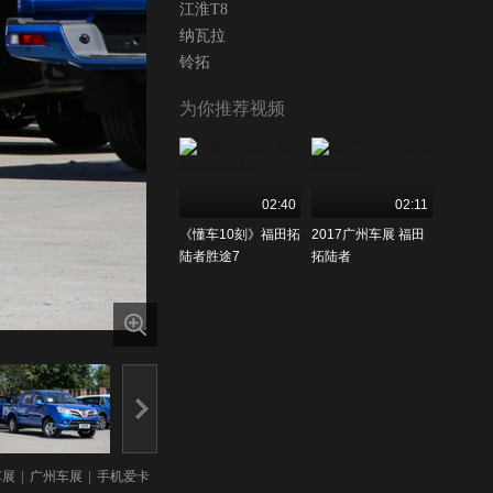
江淮T8
纳瓦拉
铃拓
为你推荐视频
02:40
02:11
《懂车10刻》福田拓
2017广州车展 福田
陆者胜途7
拓陆者
车展
|
广州车展
|
手机爱卡