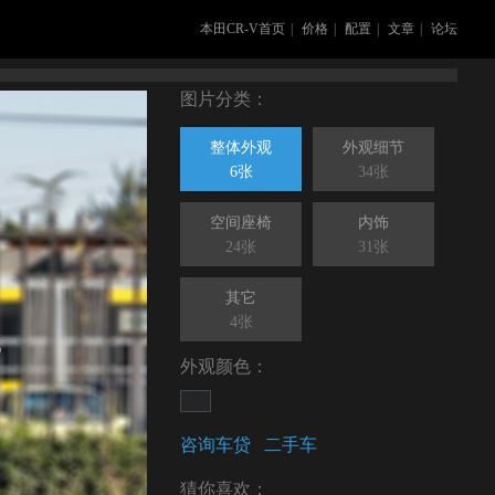
本田CR-V首页
|
价格
|
配置
|
文章
|
论坛
图片分类：
整体外观
外观细节
6张
34张
空间座椅
内饰
24张
31张
其它
4张
外观颜色：
咨询车贷
二手车
猜你喜欢：