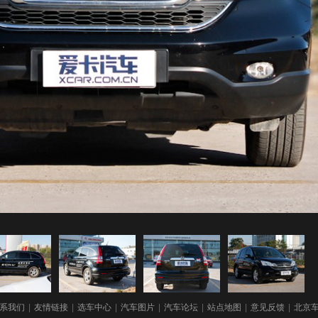
系我们
|
友情链接
|
选车中心
|
汽车图片
|
汽车论坛
|
站点地图
|
意见反馈
|
北京