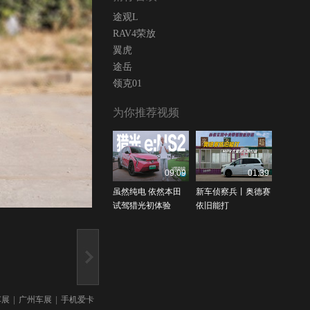
途观L
RAV4荣放
翼虎
途岳
领克01
为你推荐视频
09:09
01:39
虽然纯电 依然本田
新车侦察兵丨奥德赛
试驾猎光初体验
依旧能打
车展
|
广州车展
|
手机爱卡