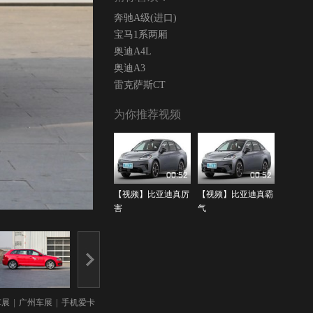
奔驰A级(进口)
宝马1系两厢
奥迪A4L
奥迪A3
雷克萨斯CT
为你推荐视频
00:52
00:52
【视频】比亚迪真厉
【视频】比亚迪真霸
害
气
车展
|
广州车展
|
手机爱卡