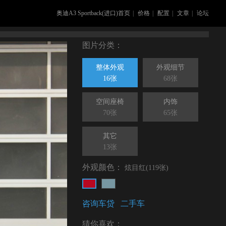
奥迪A3 Sportback(进口)首页
|
价格
|
配置
|
文章
|
论坛
图片分类：
整体外观
外观细节
16张
68张
空间座椅
内饰
70张
65张
其它
13张
外观颜色：
炫目红(119张)
咨询车贷
二手车
猜你喜欢：