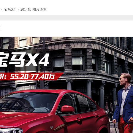
>
宝马X4
> 2014款-图片说车
车