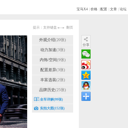
宝马X4
|
价格
|
配置
|
文章
|
论坛
提示：支持键盘
翻页
外观介绍
(20张)
分享
动力加速
(3张)
内饰/空间
(9张)
配置差异
(3张)
丰富选装
(2张)
品牌历史
(25张)
全车详解
(99张)
实拍大图
(152张)