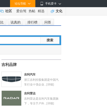
论坛导航
手机爱卡
社区
爱自驾
热帖
精选
文化
对比
说真的
排行榜
问答
搜索
吉利品牌
吉利汽车
浙江吉利控股集团是中国汽
车行业十强企业...
[详细]
吉利雷达
吉利雷达是吉利汽车集团旗
下，专注于户外...
[详细]