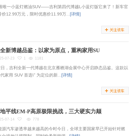
万级唯一小蓝灯燃油SUV——吉利第四代博越L小蓝灯版它来了！新车官
价12.99万元，限时优惠价11.99万...
[详情]
全新博越品鉴：以家为原点，重构家用SU
25-07-23
1
1181
22日，吉利全新一代博越在北京雁栖湖会展中心开启静态品鉴。这款以
一代家用 SUV 首选\" 为定位的新...
[详情]
地平线EM-P高原极限挑战，三大硬实力颠
25-07-14
778
能源汽车渗透率越来越高的今时今日，全球主要国家早已开始针对燃