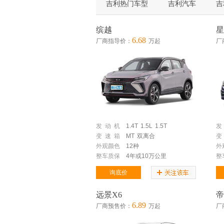
吉利热门车型
吉利汽车
吉
缤越
星
6.68
厂商指导价：
万起
厂
发 动 机
1.4T
1.5L
1.5T
发
变 速 箱
MT
双离合
变
外观颜色
12种
外
整车质保
4年或10万公里
整
询底价
远景X6
帝
6.89
厂商预售价：
万起
厂