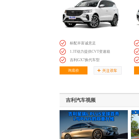
标配丰富诚意足
1.3T动力提供CVT变速箱
吉利GX7换代车型
询底价
吉利汽车视频