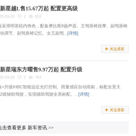
新星越L售15.67万起 配置更高级
25-03-20
2
653
版采用明茶棕内饰色，配备摩比斯8扬声器、主驾座椅按摩、副驾座椅
电动调节、副驾座椅记忆、女王副驾...
[详情]
新星瑞东方曜售9.97万起 配置升级
25-03-20
2
704
版+升级IHBC智能远近光灯控制、雨量感应自动雨刷，标配全景天
L2级辅助驾驶，实现辅助驾驶全系标配。...
[详情]
点击查看更多 新车资讯
>>