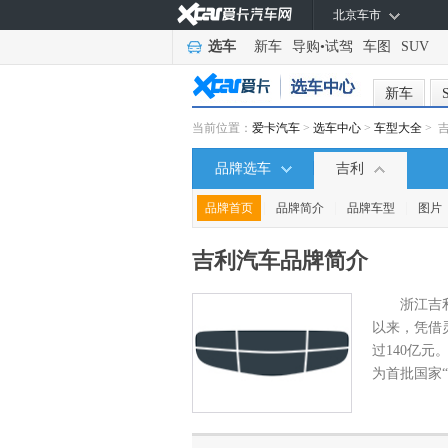
北京车市
选车
新车
导购
•
试驾
车图
SUV
新车
当前位置：
爱卡汽车
>
选车中心
>
车型大全
> 
品牌选车
吉利
|
|
|
品牌首页
品牌简介
品牌车型
图片
吉利汽车
品牌简介
浙江吉
以来，凭借
过140亿元
为首批国家“