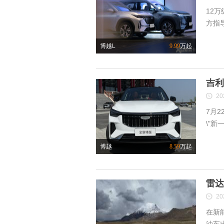
12
方指导
博越L
9.99
万起
吉利
20
7月
\"新
博越
8.59
万起
雷达
20
在新