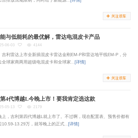
出台排放法规限制，同时给予新能源...
[详情]
能与低能耗的最优解，雷达电混皮卡产品
25-06-03
4144
，吉利雷达上市全新插混皮卡雷达金刚EM-P和雷达地平线EM-P，分
位全球家商两用超级电混皮卡和全球家...
[详情]
第4代博越L今晚上市！要我肯定选这款
25-05-13
2179
晚上，吉利第四代博越L就上市了。不过啊，现在配置表、预售价都有
10.59-13.29万，就等晚上的正式...
[详情]