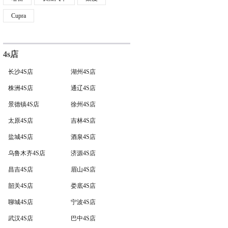
Cupra
4s店
长沙4S店
湖州4S店
株洲4S店
通辽4S店
景德镇4S店
徐州4S店
太原4S店
吉林4S店
盐城4S店
酒泉4S店
乌鲁木齐4S店
济源4S店
昌吉4S店
眉山4S店
韶关4S店
娄底4S店
聊城4S店
宁波4S店
武汉4S店
巴中4S店