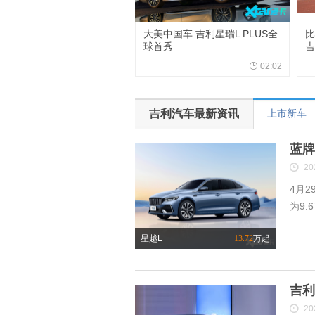
大美中国车 吉利星瑞L PLUS全
比
球首秀
吉
02:02
吉利汽车最新资讯
上市新车
蓝牌
20
4月2
为9.
星越L
13.72
万起
吉利
20