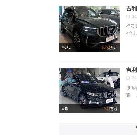
吉利
20
行云
4向
星越L
13.72
万起
吉利
20
惊鸿
窗、
星瑞
9.87
万起