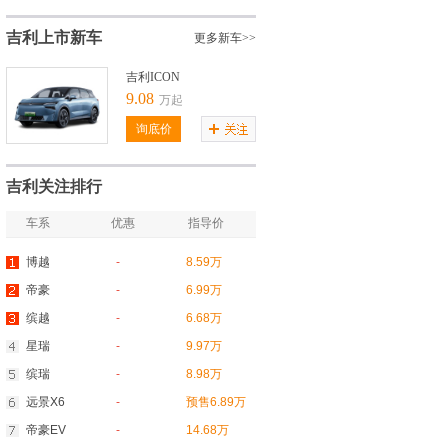
吉利上市新车
更多新车>>
吉利ICON
9.08
万起
询底价
吉利关注排行
车系
优惠
指导价
博越
-
8.59万
帝豪
-
6.99万
缤越
-
6.68万
星瑞
-
9.97万
缤瑞
-
8.98万
远景X6
-
预售6.89万
帝豪EV
-
14.68万