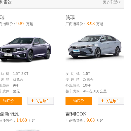
利雷达
更多车型>>
瑞
缤瑞
9.87
8.98
商指导价：
万起
厂商指导价：
万起
 动 机
1.5T
2.0T
发 动 机
1.5T
 速 箱
双离合
变 速 箱
双离合
观颜色
9种
外观颜色
10种
车质保
暂无
整车质保
4年或10万公里
询底价
询底价
豪新能源
吉利ICON
14.68
9.08
商预售价：
万起
厂商指导价：
万起