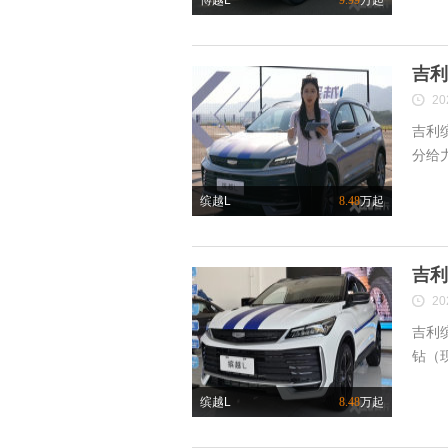
博越L
9.99
万起
吉利
20
吉利
分给力
缤越L
8.48
万起
吉利
20
吉利
钻（现
缤越L
8.48
万起