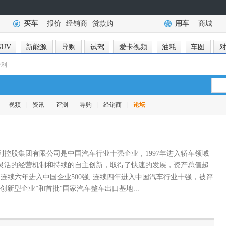
买车
报价
经销商
贷款购
用车
商城
SUV
新能源
导购
试驾
爱卡视频
油耗
车图
吉利
|
|
|
|
|
|
视频
资讯
评测
导购
经销商
论坛
利控股集团有限公司是中国汽车行业十强企业，1997年进入轿车领域
灵活的经营机制和持续的自主创新，取得了快速的发展，资产总值超
。连续六年进入中国企业500强, 连续四年进入中国汽车行业十强，被评
创新型企业”和首批“国家汽车整车出口基地...