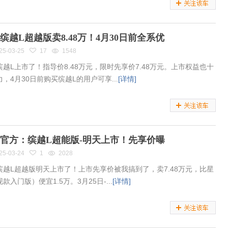
缤越L超越版卖8.48万！4月30日前全系优
25-03-25
17
1548
缤越L上市了！指导价8.48万元，限时先享价7.48万元。上市权益也十
，4月30日前购买缤越L的用户可享...
[详情]
官方：缤越L超能版-明天上市！先享价曝
25-03-24
1
2028
缤越L超越版明天上市了！上市先享价被我搞到了，卖7.48万元，比星
款入门版）便宜1.5万。3月25日-...
[详情]