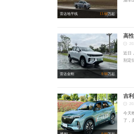
油车
雷达地平线
13.68
万起
高性
20
近日
别定
雷达金刚
9.98
万起
吉利
20
今天
了，卖