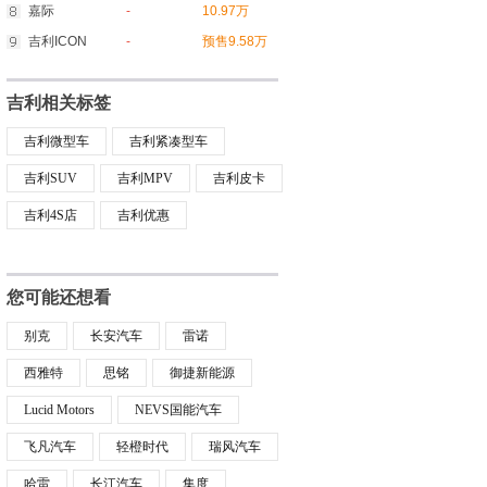
嘉际
-
10.97万
吉利ICON
-
预售9.58万
吉利相关标签
吉利微型车
吉利紧凑型车
吉利SUV
吉利MPV
吉利皮卡
吉利4S店
吉利优惠
您可能还想看
别克
长安汽车
雷诺
西雅特
思铭
御捷新能源
Lucid Motors
NEVS国能汽车
飞凡汽车
轻橙时代
瑞风汽车
哈雷
长江汽车
集度