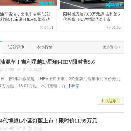
油车省油，比电车省事 试驾
限时感恩价7.89万元起 吉利第5
利第5代帝豪i-HEV智擎混动
代帝豪i-HEV智擎混动上市
04:51
01:35
试驾评测
本地行情
更多资讯>>
油混车！吉利星越L/星瑞i-HEV限时售9.6
26-04-30
0
5123
9日，吉利星瑞/星越L i-HEV正式上市，2款蓝牌油混车限时售价分别
67万元起、13.07万起，不用充电，百...
[详情]
4代博越L小蓝灯版上市！限时价11.99万元
26-04-03
0
3362