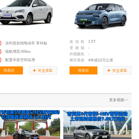
发 动 机
1.5T
吉利首款纯电动车 享补贴
变 速 箱
-
续航增至300km
外观颜色
-
配置丰富空间实用
整车质保
4年或10万公里
询底价
询底价
更多视频>>