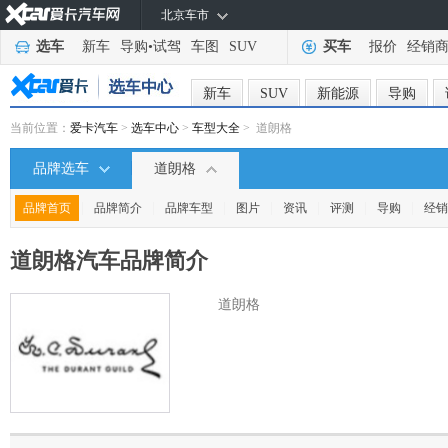
北京车市
选车
新车
导购
•
试驾
车图
SUV
买车
报价
经销
新车
SUV
新能源
导购
当前位置：
爱卡汽车
>
选车中心
>
车型大全
> 道朗格
品牌选车
道朗格
|
|
|
|
|
|
|
品牌首页
品牌简介
品牌车型
图片
资讯
评测
导购
经销
道朗格汽车
品牌简介
道朗格