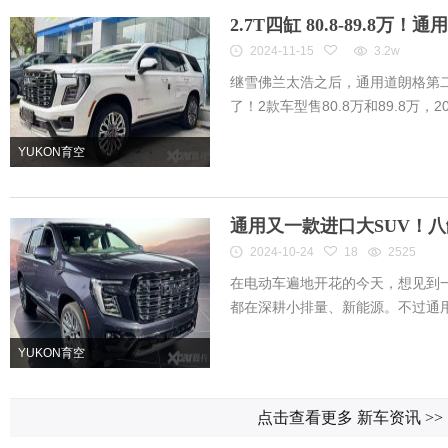
2.7T四缸 80.8-89.8万
2024-11-15
3.2w
继雪佛兰太浩之后，通用道朗格第二款
了！2款车型售80.8万和89.8万，20
YUKON育空
通用又一款进口大SUV！
2024-10-24
18
2525
在电动车遍地开花的今天，想见到一
都在深耕小排量、新能源。不过通用道
YUKON育空
点击查看更多 新车资讯
>>