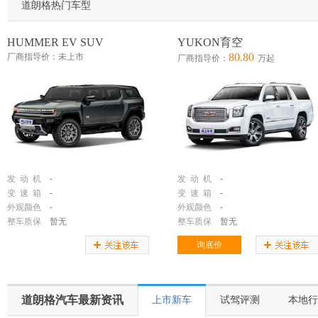
道朗格热门车型
HUMMER EV SUV
YUKON育空
80.80
厂商指导价：未上市
厂商指导价：
万起
发 动 机
-
发 动 机
-
变 速 箱
-
变 速 箱
-
外观颜色
-
外观颜色
-
整车质保
暂无
整车质保
暂无
询底价
道朗格汽车最新资讯
上市新车
试驾评测
本地行