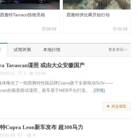
西雅特Tarraco惊艳亮相
西雅特伊比飒开始行动
00:59
01:19
车
试驾评测
本地行情
更多资讯>>
pra Tavascan谍照 或由大众安徽国产
23-02-11
1
15.3w
媒体曝光了一组西雅特性能品牌Cupra旗下全新电动SUV——
ascan的最新路试谍照，新车基于MEB平台打造。...
[详情]
特Cupra Leon新车发布 超300马力
22-01-30
0