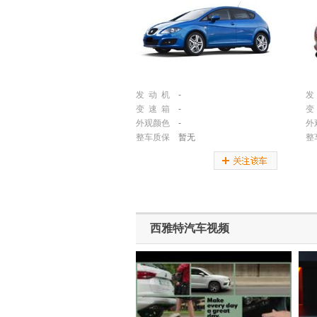
发 动 机
-
发
变 速 箱
-
变
外观颜色
-
外
整车质保
暂无
整
西雅特汽车视频