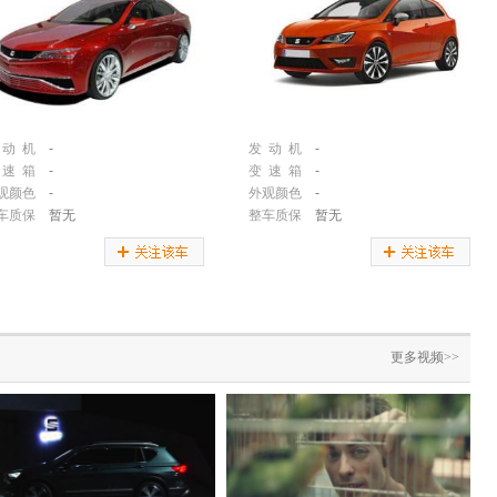
 动 机
-
发 动 机
-
 速 箱
-
变 速 箱
-
观颜色
-
外观颜色
-
车质保
暂无
整车质保
暂无
更多视频>>