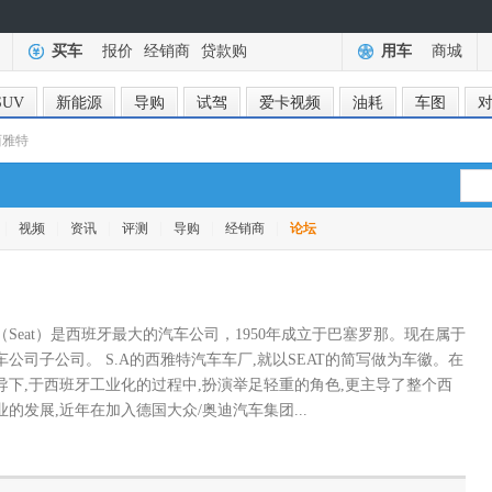
买车
报价
经销商
贷款购
用车
商城
SUV
新能源
导购
试驾
爱卡视频
油耗
车图
西雅特
|
|
|
|
|
|
视频
资讯
评测
导购
经销商
论坛
（Seat）是西班牙最大的汽车公司，1950年成立于巴塞罗那。现在属于
公司子公司。 S.A的西雅特汽车车厂,就以SEAT的简写做为车徽。在
导下,于西班牙工业化的过程中,扮演举足轻重的角色,更主导了整个西
的发展,近年在加入德国大众/奥迪汽车集团...