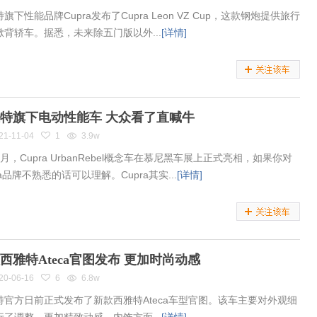
旗下性能品牌Cupra发布了Cupra Leon VZ Cup，这款钢炮提供旅行
掀背轿车。据悉，未来除五门版以外...
[详情]
特旗下电动性能车 大众看了直喊牛
21-11-04
1
3.9w
月，Cupra UrbanRebel概念车在慕尼黑车展上正式亮相，如果你对
ra品牌不熟悉的话可以理解。Cupra其实...
[详情]
西雅特Ateca官图发布 更加时尚动感
20-06-16
6
6.8w
特官方日前正式发布了新款西雅特Ateca车型官图。该车主要对外观细