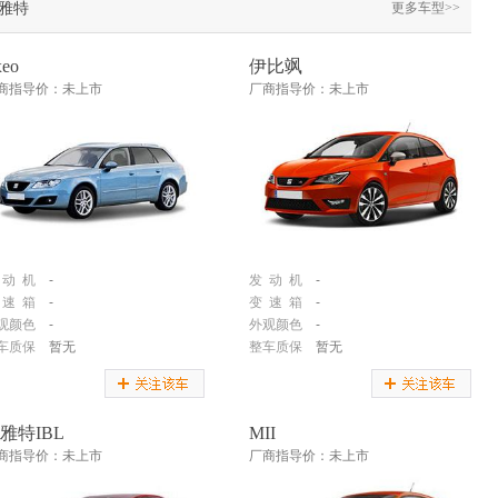
雅特
更多车型>>
xeo
伊比飒
商指导价：未上市
厂商指导价：未上市
 动 机
-
发 动 机
-
 速 箱
-
变 速 箱
-
观颜色
-
外观颜色
-
车质保
暂无
整车质保
暂无
雅特IBL
MII
商指导价：未上市
厂商指导价：未上市