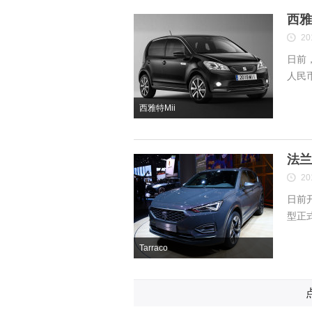
西雅
20
日前
人民
西雅特Mii
法兰
20
日前开
型正式
Tarraco