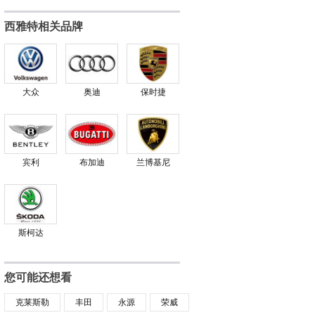
西雅特相关品牌
大众
奥迪
保时捷
宾利
布加迪
兰博基尼
斯柯达
您可能还想看
克莱斯勒
丰田
永源
荣威