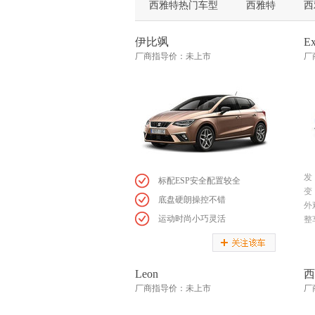
西雅特热门车型
西雅特
西
伊比飒
E
厂商指导价：未上市
厂
发
标配ESP安全配置较全
变
底盘硬朗操控不错
外
运动时尚小巧灵活
整
Leon
西
厂商指导价：未上市
厂