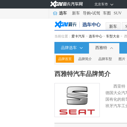
北京车市
选车
新车
导购
•
试驾
车图
SUV
新车
当前位置：
爱卡汽车
>
选车中心
>
车型大全
> 
品牌选车
西雅特
|
|
|
品牌首页
品牌简介
品牌车型
图片
西雅特汽车
品牌简介
西亚特
德国大众汽车
国有化的前
班牙汽车工业