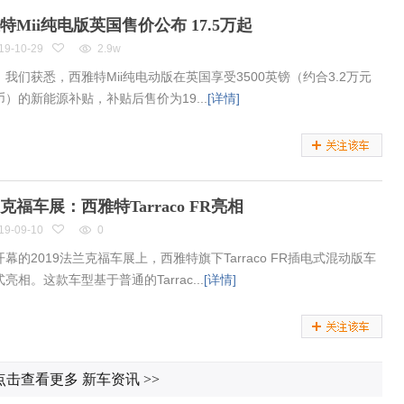
特Mii纯电版英国售价公布 17.5万起
19-10-29
2.9w
，我们获悉，西雅特Mii纯电动版在英国享受3500英镑（约合3.2万元
币）的新能源补贴，补贴后售价为19...
[详情]
克福车展：西雅特Tarraco FR亮相
19-09-10
0
幕的2019法兰克福车展上，西雅特旗下Tarraco FR插电式混动版车
亮相。这款车型基于普通的Tarrac...
[详情]
点击查看更多 新车资讯
>>