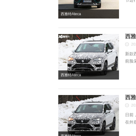
节进
西雅特Ateca
西雅
20
新款
前脸
西雅特Ateca
西雅
20
日前
在外