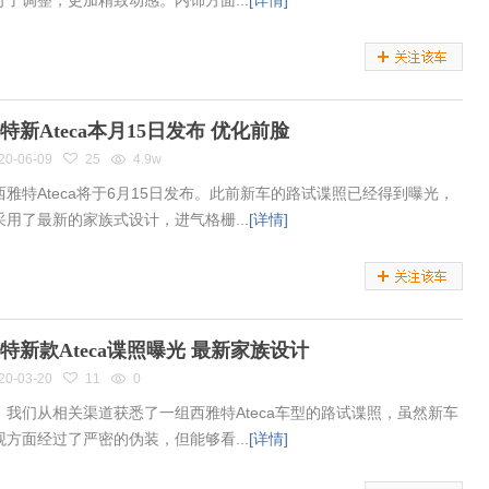
行了调整，更加精致动感。内饰方面...
[详情]
特新Ateca本月15日发布 优化前脸
20-06-09
25
4.9w
西雅特Ateca将于6月15日发布。此前新车的路试谍照已经得到曝光，
采用了最新的家族式设计，进气格栅...
[详情]
特新款Ateca谍照曝光 最新家族设计
20-03-20
11
0
，我们从相关渠道获悉了一组西雅特Ateca车型的路试谍照，虽然新车
观方面经过了严密的伪装，但能够看...
[详情]