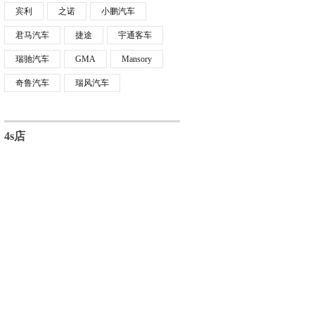
宾利
之诺
小鹏汽车
君马汽车
捷途
宇通客车
瑞驰汽车
GMA
Mansory
奇鲁汽车
瑞风汽车
4s店