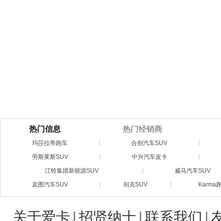
热门信息
热门经销商
玛莎拉蒂跑车
合创汽车SUV
劳斯莱斯SUV
中兴汽车皮卡
江铃集团新能源SUV
威马汽车SUV
岚图汽车SUV
别克SUV
Karma
关于爱卡
|
招贤纳士
|
联系我们
|