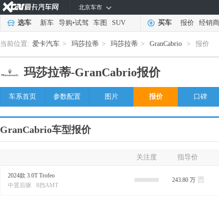
北京车市
选车
新车
导购
•
试驾
车图
SUV
买车
报价
经销
当前位置:
爱卡汽车
>
玛莎拉蒂
>
玛莎拉蒂
>
GranCabrio
>
报价
玛莎拉蒂-
GranCabrio报价
车系首页
参数配置
图片
报价
口碑
GranCabrio车型报价
关注度
指导价
2024款 3.0T Trofeo
243.80 万
中置后驱
8挡AMT