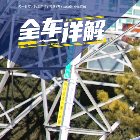
>
>
>
爱卡首页
汽车图片
宝马5系
2020款-全车详解