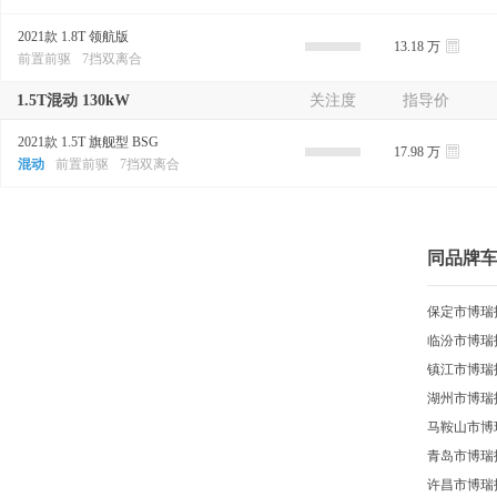
2021款 1.8T 领航版
13.18 万
前置前驱
7挡双离合
1.5T混动 130kW
关注度
指导价
2021款 1.5T 旗舰型 BSG
17.98 万
混动
前置前驱
7挡双离合
同品牌
保定市博瑞
临汾市博瑞
镇江市博瑞
湖州市博瑞
马鞍山市博
青岛市博瑞
许昌市博瑞