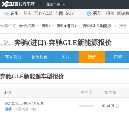
北京车市
选车
新车
导购
•
试驾
车图
SUV
买车
报价
经销
当前位置:
爱卡汽车
>
奔驰
>
奔驰(进口)
>
奔驰GLE新能源
>
报价
奔驰(进口)-
奔驰GLE新能源报价
车系首页
参数配置
图片
报价
口碑
奔驰GLE新能源车型报价
2.0T
关注度
指导价
2024款 GLE 400 e 4MATIC
82.48 万
混动
前置四驱
9挡