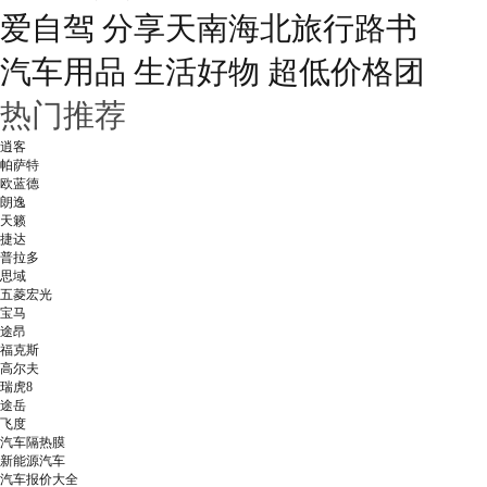
爱自驾 分享天南海北旅行路书
汽车用品 生活好物 超低价格团
热门推荐
逍客
帕萨特
欧蓝德
朗逸
天籁
捷达
普拉多
思域
五菱宏光
宝马
途昂
福克斯
高尔夫
瑞虎8
途岳
飞度
汽车隔热膜
新能源汽车
汽车报价大全