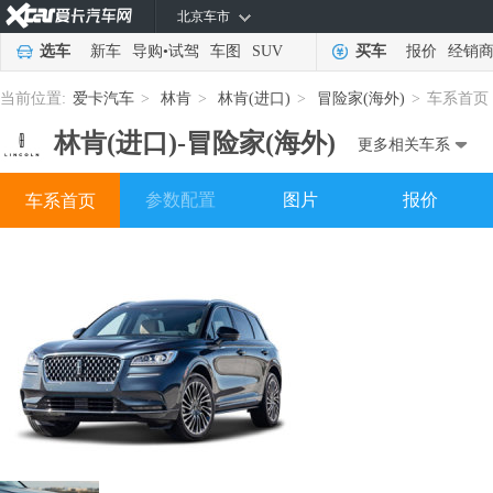
北京车市
选车
新车
导购
•
试驾
车图
SUV
买车
报价
经销
当前位置:
爱卡汽车
>
林肯
>
林肯(进口)
>
冒险家(海外)
>
车系首页
林肯(进口)-
冒险家(海外)
更多相关车系
参数配置
图片
报价
车系首页