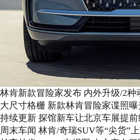
林肯新款冒险家发布 内外升级/2种
大尺寸格栅 新款林肯冒险家谍照曝
持续更新 探馆新车让北京车展提前
周末车闻 林肯/奇瑞SUV等“尖货”