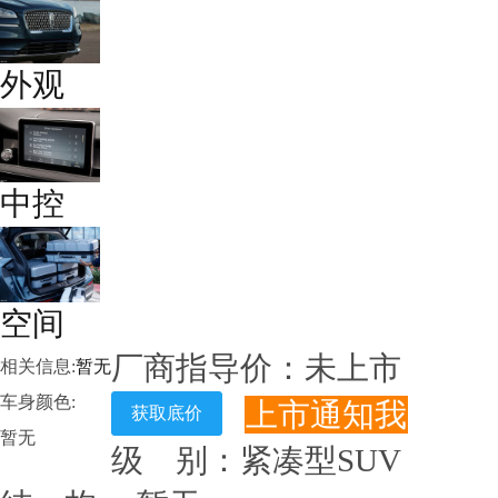
外观
中控
空间
厂商指导价：
未上市
相关信息:
暂无
车身颜色:
上市通知我
获取底价
暂无
级 别：
紧凑型SUV