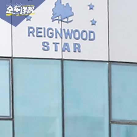
>
>
>
爱卡首页
汽车图片
途锐
2019款-全车详解