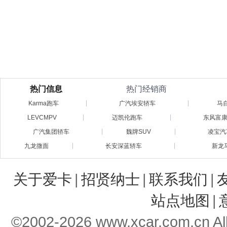
热门信息
热门经销商
Karma跑车
广汽埃安轿车
马自
LEVCMPV
迈凯伦跑车
东风富
广汽集团轿车
魏牌SUV
凌宝汽
九龙微面
长安深蓝轿车
新龙
关于爱卡
|
招贤纳士
|
联系我们
|
站点地图
|
©2002-
2026
www.xcar.com.cn 