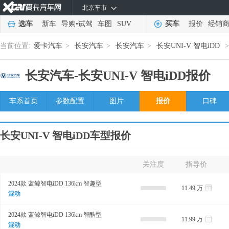
北京车市
选车
新车
导购
•
试驾
车图
SUV
买车
报价
经销
当前位置:
爱卡汽车
>
长安汽车
>
长安汽车
>
长安UNI-V 智电iDD
长安汽车-
长安UNI-V 智电iDD报价
车系首页
参数配置
图片
报价
口碑
长安UNI-V 智电iDD车型报价
关注度
指导价
2024款 蓝鲸智电iDD 136km 智趣型
11.49 万
混动
2024款 蓝鲸智电iDD 136km 智酷型
11.99 万
混动