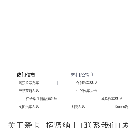
热门信息
热门经销商
玛莎拉蒂跑车
合创汽车SUV
劳斯莱斯SUV
中兴汽车皮卡
江铃集团新能源SUV
威马汽车SUV
岚图汽车SUV
别克SUV
Karma
关于爱卡
|
招贤纳士
|
联系我们
|