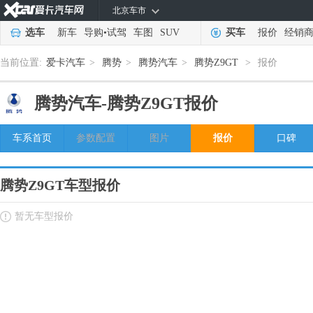
北京车市
选车
新车
导购
•
试驾
车图
SUV
买车
报价
经销
当前位置:
爱卡汽车
>
腾势
>
腾势汽车
>
腾势Z9GT
>
报价
腾势汽车-
腾势Z9GT报价
车系首页
参数配置
图片
报价
口碑
腾势Z9GT车型报价
暂无车型报价