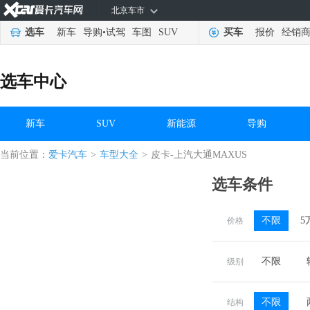
北京车市
选车
新车
导购
•
试驾
车图
SUV
买车
报价
经销
选车中心
新车
SUV
新能源
导购
当前位置：
爱卡汽车
>
车型大全
>
皮卡-上汽大通MAXUS
选车条件
不限
5
价格
不限
级别
不限
结构