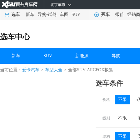
北京车市
选车
新车
导购
•
试驾
车图
SUV
买车
报价
经销
选车中心
新车
SUV
新能源
导购
当前位置：
爱卡汽车
>
车型大全
>
全部SUV-ARCFOX极狐
选车条件
不限
5
价格
不限
级别
不限
结构