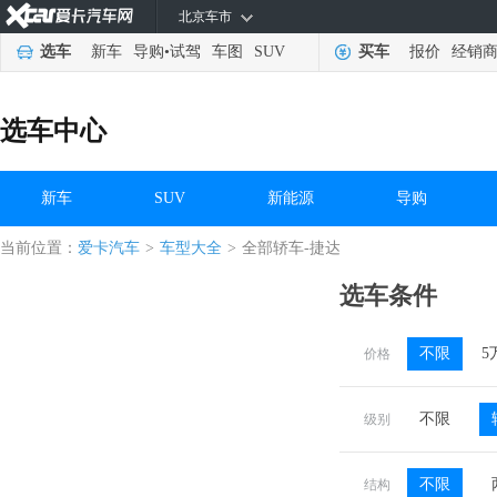
北京车市
选车
新车
导购
•
试驾
车图
SUV
买车
报价
经销
选车中心
新车
SUV
新能源
导购
当前位置：
爱卡汽车
>
车型大全
>
全部轿车-捷达
选车条件
不限
5
价格
不限
级别
不限
结构