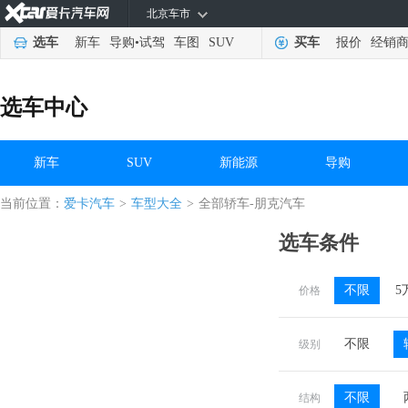
北京车市
选车
新车
导购
•
试驾
车图
SUV
买车
报价
经销
选车中心
新车
SUV
新能源
导购
当前位置：
爱卡汽车
>
车型大全
>
全部轿车-朋克汽车
选车条件
不限
5
价格
不限
级别
不限
结构